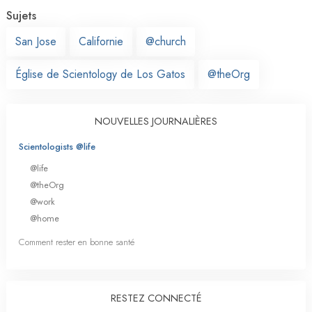
Sujets
San Jose
Californie
@church
Église de Scientology de Los Gatos
@theOrg
NOUVELLES JOURNALIÈRES
Scientologists @life
@life
@theOrg
@work
@home
Comment rester en bonne santé
RESTEZ CONNECTÉ