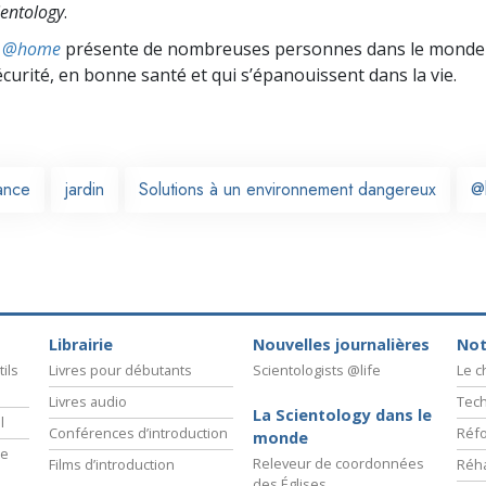
entology
.
ts @home
présente de nombreuses personnes dans le monde 
écurité, en bonne santé et qui s’épanouissent dans la vie.
ance
jardin
Solutions à un environnement dangereux
@
Librairie
Nouvelles journalières
Not
ils
Livres pour débutants
Scientologists @life
Le 
Livres audio
Tech
La Scientology dans le
l
Conférences d’introduction
Réfo
monde
ie
Releveur de coordonnées
Films d’introduction
Réha
des Églises