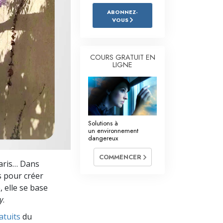
L’échelle des tons émotionnels
ABONNEZ-
VOUS
Réponses aux drogues
Les enfants
COURS GRATUIT EN
Des outils pour le monde du travail
LIGNE
L’éthique et les conditions
La raison de l’oppression
Solutions à
Les investigations
un environnement
dangereux
Les fondements de l’organisation
COMMENCER
Paris… Dans
Les fondements des relations publiques
s pour créer
Cibles et buts
 elle se base
y
.
La technologie de l’étude
atuits
du