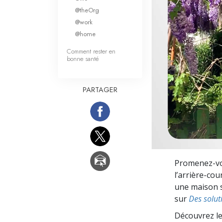
Qu’est-ce que la gran
@theOrg
@work
@home
Comment rester en
bonne santé
PARTAGER
Promenez-vou
l’arrière-cou
une maison s
sur
Des solu
Découvrez le