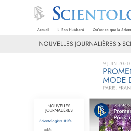
Accueil
L. Ron Hubbard
Qu’est-ce que la Scien
NOUVELLES JOURNALIÈRES
SC
Croyances et pratique
Credos et Codes de Sc
9 JUIN 2020
Les scientologues et la
PROMEN
MODE D
Rencontrez un sciento
PARIS, FRA
À l’intérieur d’une égli
Les principes de base 
NOUVELLES
Scientologie
JOURNALIÈRES
La Dianétique : Une in
Scientologists @life
@life
Amour et haine –