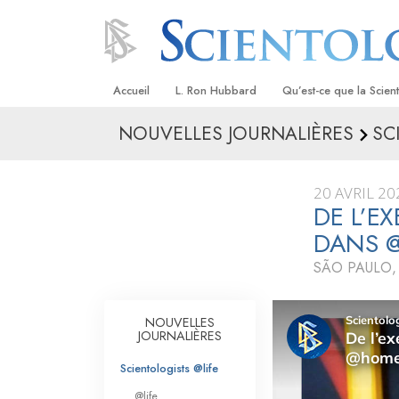
Accueil
L. Ron Hubbard
Qu’est-ce que la Scien
NOUVELLES JOURNALIÈRES
SC
Croyances et pratique
Credos et Codes de Sc
20 AVRIL 20
Les scientologues et la
DE L’E
DANS 
Rencontrez un sciento
SÃO PAULO, 
À l’intérieur d’une égli
Les principes de base 
NOUVELLES
Scientologie
JOURNALIÈRES
La Dianétique : Une in
Scientologists @life
@life
Amour et haine –