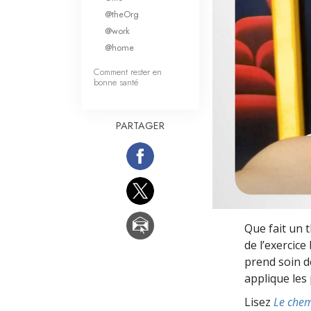
Qu’est-ce que la gran
@theOrg
@work
@home
Comment rester en
bonne santé
PARTAGER
Que fait un 
de l’exercice 
prend soin de
applique les
Lisez
Le chem