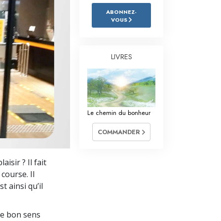
L’échelle des tons émotionnels
ABONNEZ-
VOUS
Réponses aux drogues
Les enfants
LIVRES
Des outils pour le monde du travail
L’éthique et les conditions
La raison de l’oppression
Le chemin du bonheur
Les investigations
COMMANDER
Les fondements de l’organisation
sir ? Il fait
Les fondements des relations publiques
 course. Il
Cibles et buts
 ainsi qu’il
La technologie de l’étude
le bon sens