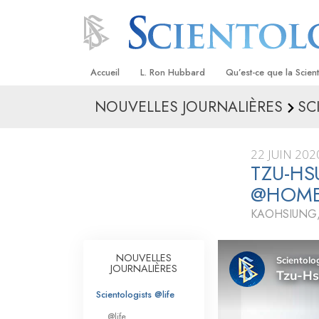
Accueil
L. Ron Hubbard
Qu’est-ce que la Scien
NOUVELLES JOURNALIÈRES
SC
Croyances et pratique
Credos et Codes de Sc
22 JUIN 202
Les scientologues et la
TZU-HS
@HOM
Rencontrez un sciento
KAOHSIUNG,
À l’intérieur d’une égli
Les principes de base 
NOUVELLES
Scientologie
JOURNALIÈRES
La Dianétique : Une in
Scientologists @life
@life
Amour et haine –