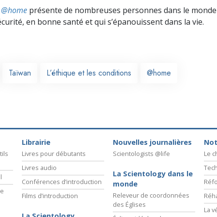
ts @home
présente de nombreuses personnes dans le monde 
écurité, en bonne santé et qui s’épanouissent dans la vie.
Taïwan
L’éthique et les conditions
@home
Librairie
Nouvelles journalières
Not
ils
Livres pour débutants
Scientologists @life
Le 
Livres audio
Tech
La Scientology dans le
l
Conférences d’introduction
Réfo
monde
ie
Releveur de coordonnées
Films d’introduction
Réha
des Églises
La v
La Scientology