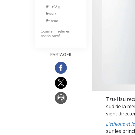
Qu’est-ce que la gran
@theOrg
@work
@home
Comment rester en
bonne santé
PARTAGER
Tzu-Hsu reco
sud de la mer
vient direct
L’éthique et l
sur les prin