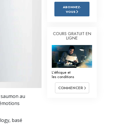
L’échelle des tons émotionnels
ABONNEZ-
VOUS
Réponses aux drogues
Les enfants
COURS GRATUIT EN
Des outils pour le monde du travail
LIGNE
L’éthique et les conditions
La raison de l’oppression
L’éthique et
Les investigations
les conditions
Les fondements de l’organisation
COMMENCER
e saumon au
Les fondements des relations publiques
s émotions
Cibles et buts
ology, basé
La technologie de l’étude