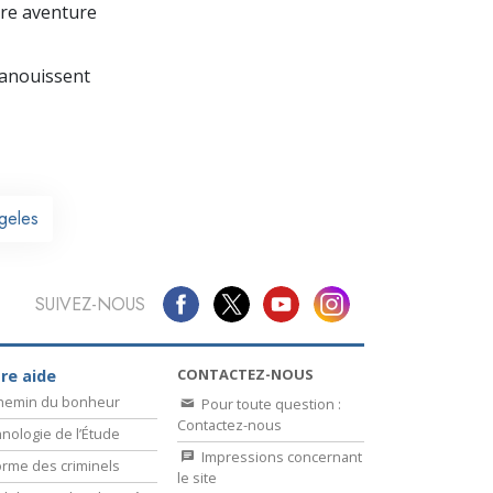
La communication
re aventure
panouissent
geles
SUIVEZ-NOUS
CONTACTEZ-NOUS
re aide
chemin du bonheur
Pour toute question :
Contactez-nous
nologie de l’Étude
Impressions concernant
rme des criminels
le site