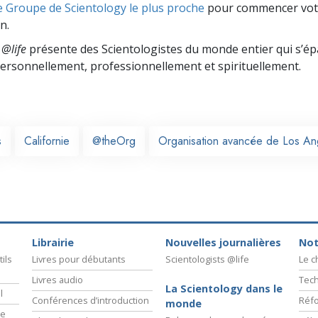
e Groupe de Scientology le plus proche
pour commencer vot
n.
 @life
présente des Scientologistes du monde entier qui s’é
 personnellement,
professionnellement et spirituellement.
s
Californie
@theOrg
Organisation avancée de Los An
Librairie
Nouvelles journalières
Not
ils
Livres pour débutants
Scientologists @life
Le 
Livres audio
Tech
La Scientology dans le
l
Conférences d’introduction
Réfo
monde
ie