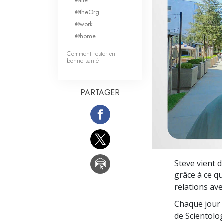
@life
Qu’est-ce que la gran
@theOrg
@work
@home
Comment rester en
bonne santé
PARTAGER
Steve vient d
grâce à ce q
relations ave
Chaque jour 
de Scientolog