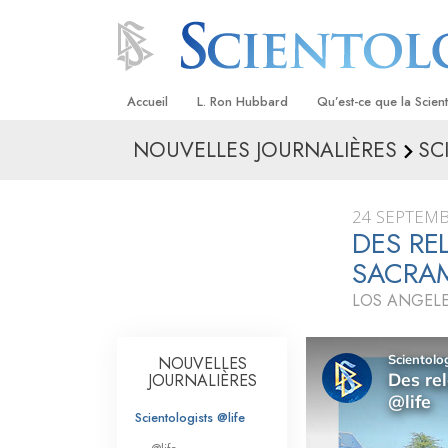
Accueil
L. Ron Hubbard
Qu’est-ce que la Scien
NOUVELLES JOURNALIÈRES
SC
Croyances et pratique
Credos et Codes de Sc
24 SEPTEMB
Les scientologues et la
DES RE
SACRA
Rencontrez un sciento
LOS ANGELE
À l’intérieur d’une égli
Les principes de base 
NOUVELLES
Scientologie
JOURNALIÈRES
La Dianétique : Une in
Scientologists @life
Amour et haine –