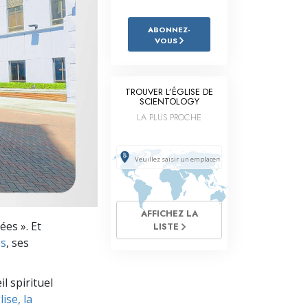
L’échelle des tons émotionnels
ABONNEZ-
Réponses aux drogues
VOUS
Les enfants
Des outils pour le monde du travail
TROUVER L’ÉGLISE DE
SCIENTOLOGY
L’éthique et les conditions
LA PLUS PROCHE
La raison de l’oppression
Les investigations
Les fondements de l’organisation
AFFICHEZ LA
es ». Et
Les fondements des relations publiques
LISTE
es
, ses
Cibles et buts
l spirituel
La technologie de l’étude
ise, la