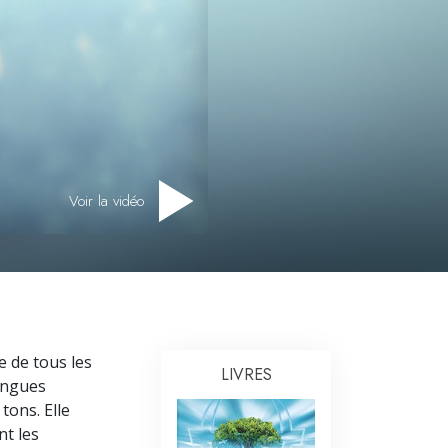
L’échelle des tons émotionnels
Réponses aux drogues
Les enfants
Des outils pour le monde du travail
L’éthique et les conditions
Voir la vidéo
La raison de l’oppression
Les investigations
Les fondements de l’organisation
Les fondements des relations publiques
ie de tous les
Cibles et buts
LIVRES
longues
tons. Elle
La technologie de l’étude
nt les