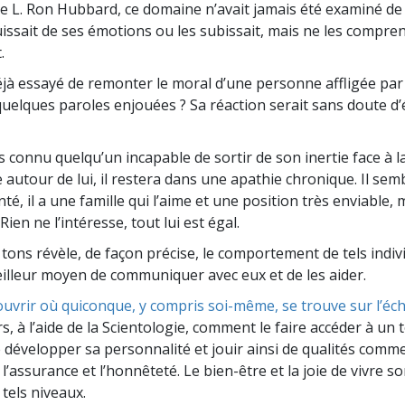
e L. Ron Hubbard, ce domaine n’avait jamais été examiné de 
ssait de ses émotions ou les subissait, mais ne les compren
.
jà essayé de remonter le moral d’une personne affligée par
quelques paroles enjouées ? Sa réaction serait sans doute d’
 connu quelqu’un incapable de sortir de son inertie face à la
e autour de lui, il restera dans une apathie chronique. Il se
é, il a une famille qui l’aime et une position très enviable, m
Rien ne l’intéresse, tout lui est égal.
 tons révèle, de façon précise, le comportement de tels indiv
eilleur moyen de communiquer avec eux et de les aider.
uvrir où quiconque, y compris soi-même, se trouve sur l’éch
rs, à l’aide de la Scientologie, comment le faire accéder à un 
e développer sa personnalité et jouir ainsi de qualités comme
’assurance et l’honnêteté. Le bien-être et la joie de vivre so
tels niveaux.