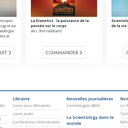
principes
La Dianetics : la puissance de la
Scientol
logy et sur
pensée sur le corps
de la vie
catalogue
de L. Ron Hubbard
ilms et
UIT
COMMANDER
Librairie
Nouvelles journalières
Not
ils
Livres pour débutants
Scientologists @life
Le 
Livres audio
Tech
La Scientology dans le
l
Conférences d’introduction
Réfo
monde
ie