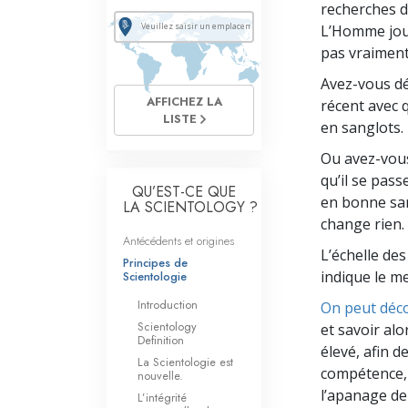
recherches d
L’Homme joui
pas vraiment
Avez-vous dé
AFFICHEZ LA
récent avec 
LISTE
en sanglots.
Ou avez-vous
qu’il se pass
QU’EST-CE QUE
en bonne sant
LA SCIENTOLOGY ?
change rien. 
Antécédents et origines
L’échelle des
Principes de
indique le m
Scientologie
Introduction
On peut déco
Scientology
et savoir alo
Definition
élevé, afin d
La Scientologie est
compétence, l
nouvelle.
l’apanage de 
L’intégrité