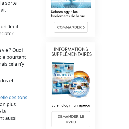
La communication
la sorte.
ait
Scientology : les
fondements de la vie
 un deuil
COMMANDER
éclater
INFORMATIONS
 vie ? Quoi
SUPPLÉMENTAIRES
mble pourtant
ais cela n’y
idus et
elle des tons
ton plus
Scientology : un aperçu
 la
DEMANDER LE
nt aussi
DVD