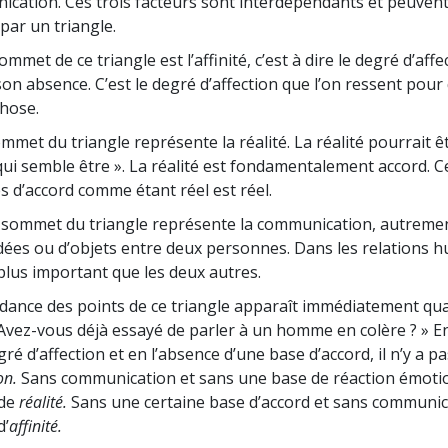
ication. Ces trois facteurs sont interdépendants et peuvent
par un triangle.
mmet de ce triangle est l’affinité, c’est à dire le degré d’aff
on absence. C’est le degré d’affection que l’on ressent pour
hose.
met du triangle représente la réalité. La réalité pourrait êt
ui semble être ». La réalité est fondamentalement accord. C
d’accord comme étant réel est réel.
 sommet du triangle représente la communication, autremen
idées ou d’objets entre deux personnes. Dans les relations h
lus important que les deux autres.
dance des points de ce triangle apparaît immédiatement qu
Avez-vous déjà essayé de parler à un homme en colère ? » E
ré d’affection et en l’absence d’une base d’accord, il n’y a p
on.
Sans communication et sans une base de réaction émotion
 de
réalité.
Sans une certaine base d’accord et sans communica
d’
affinité.