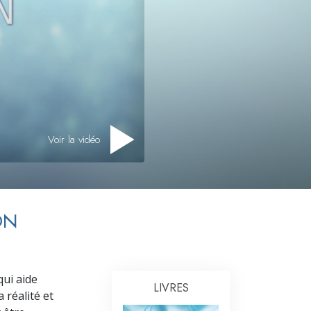
L’échelle des tons émotionnels
Réponses aux drogues
Les enfants
Des outils pour le monde du travail
L’éthique et les conditions
Voir la vidéo
La raison de l’oppression
Les investigations
Les fondements de l’organisation
ON
Les fondements des relations publiques
Cibles et buts
qui aide
La technologie de l’étude
LIVRES
 réalité et