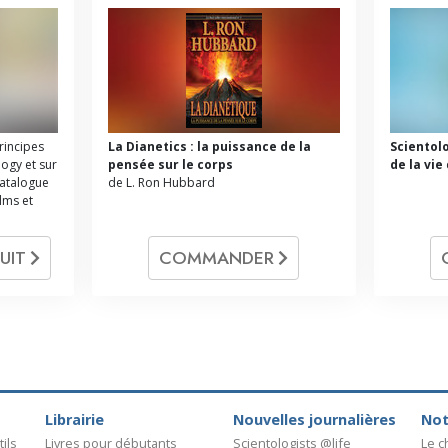
principes
La Dianetics : la puissance de la
Scientol
logy et sur
pensée sur le corps
de la vie
catalogue
de L. Ron Hubbard
ilms et
UIT
COMMANDER
Librairie
Nouvelles journalières
Not
ils
Livres pour débutants
Scientologists @life
Le 