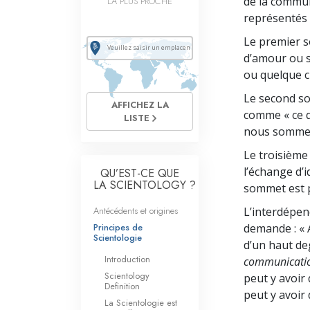
de la commun
LA PLUS PROCHE
représentés 
Le premier so
d’amour ou s
ou quelque c
Le second som
AFFICHEZ LA
comme « ce q
LISTE
nous sommes 
Le troisième
l’échange d’
QU’EST-CE QUE
LA SCIENTOLOGY ?
sommet est p
Antécédents et origines
L’interdépen
Principes de
demande : « 
Scientologie
d’un haut deg
Introduction
communicati
Scientology
peut y avoir
Definition
peut y avoir 
La Scientologie est