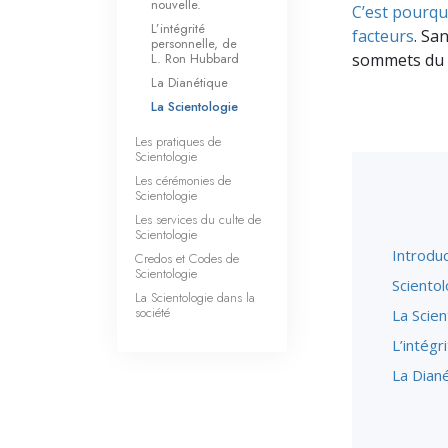
nouvelle.
C’est pourquo
L’intégrité
facteurs
. Sa
personnelle, de
L. Ron Hubbard
sommets du tr
La Dianétique
La Scientologie
Les pratiques de
Scientologie
Les cérémonies de
Scientologie
Les services du culte de
Scientologie
Introduc
Credos et Codes de
Scientologie
Scientol
La Scientologie dans la
société
La Scien
L’intégr
La Dian