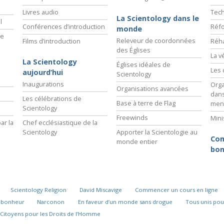
Livres audio
Tech
La Scientology dans le
l
Conférences d’introduction
Réfo
monde
ie
Releveur de coordonnées
Films d’introduction
Réha
des Églises
La v
La Scientology
Églises idéales de
Les 
aujourd’hui
Scientology
Inaugurations
Orga
Organisations avancées
dans
Les célébrations de
Base à terre de Flag
men
Scientology
Freewinds
Mini
ar la
Chef ecclésiastique de la
Scientology
Apporter la Scientologie au
Com
monde entier
bon
Scientology Religion
David Miscavige
Commencer un cours en ligne
u bonheur
Narconon
En faveur d’un monde sans drogue
Tous unis pou
Citoyens pour les Droits de l’Homme