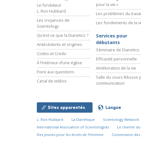
pour la vie »
Le fondateur
L. Ron Hubbard
Les problèmes du travai
Les croyances de
Les fondements de la v
Scientology
Qu’est-ce que la Dianetics ?
Services pour
débutants
Antécédents et origines
Séminaire de Dianetics
Codes et Credo
Efficacité personnelle
À l’intérieur d’une église
Amélioration de la vie
Foire aux questions
Salle du cours Réussir p
Canal de vidéos
communication
Sites apparentés
Langue
L. Ron Hubbard
La Dianétique
Scientology Network
International Association of Scientologists
Le chemin d
Des jeunes pour les droits de l’Homme
Commission des 