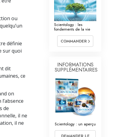
 être
La communication
ection ou
Scientology : les
 quelqu’un
fondements de la vie
COMMANDER
re définie
e sur quoi
INFORMATIONS
t dit
SUPPLÉMENTAIRES
umaines, ce
and on
n l’absence
as de
nelle, il ne
tion, il ne
Scientology : un aperçu
DEMANDER LE