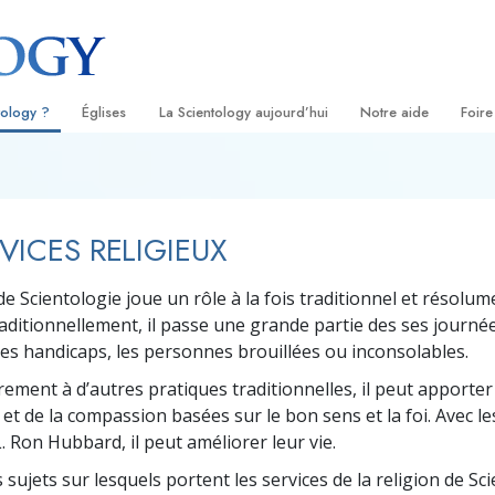
tology ?
Églises
La Scientology aujourd’hui
Notre aide
Foire
s
Trouver une Église
Inaugurations
Le chemin du bonheu
Antéc
Liv
ientologie
Églises idéales de Scientology
Les célébrations de Scientology
Applied Scholastics
À l’i
Liv
RVICES RELIGIEUX
 Scientologie
Organisations avancées
David Miscavige — Chef ecclésiastique
Criminon
L’org
con
de la Scientology
e Scientologie joue un rôle à la fois traditionnel et résolum
logue
Base à terre de Flag
Narconon
Film
aditionnellement, il passe une grande partie des ses journée
se
Freewinds
La vérité sur la drog
Ser
es handicaps, les personnes brouillées ou inconsolables.
rement à d’autres pratiques traditionnelles, il peut apporter
de la
Apporter la Scientologie au monde
Tous unis pour les d
entier
et de la compassion basées sur le bon sens et la foi. Avec le
La Commission des C
. Ron Hubbard, il peut améliorer leur vie.
troduction
Droits de l’Homme
s sujets sur lesquels portent les services de la religion de Sci
Les ministres volonta