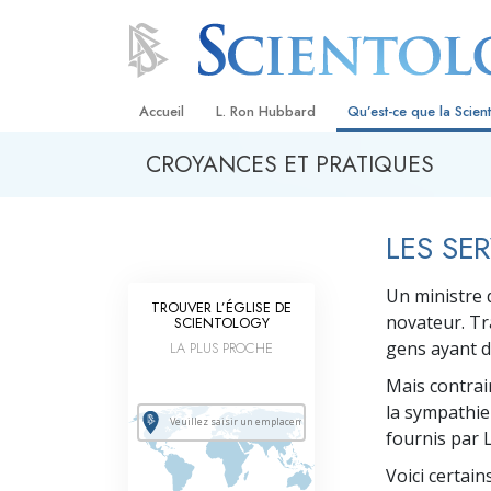
Accueil
L. Ron Hubbard
Qu’est-ce que la Scien
CROYANCES ET PRATIQUES
Croyances et pratique
Credos et Codes de Sc
LES SE
Les scientologues et la
Un ministre d
Rencontrez un sciento
TROUVER L’ÉGLISE DE
novateur. Tr
SCIENTOLOGY
À l’intérieur d’une égli
gens ayant d
LA PLUS PROCHE
Mais contrai
Les principes de base 
Scientologie
la sympathie 
fournis par L
La Dianétique : Une in
Voici certain
Amour et haine –