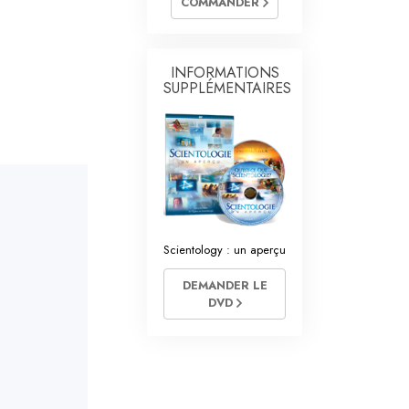
COMMANDER
L’échelle des tons émotionnels
Réponses aux drogues
INFORMATIONS
Les enfants
SUPPLÉMENTAIRES
Des outils pour le monde du travail
L’éthique et les conditions
La raison de l’oppression
Les investigations
Scientology : un aperçu
Les fondements de l’organisation
DEMANDER LE
Les fondements des relations publiques
DVD
Cibles et buts
La technologie de l’étude