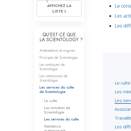
Qu’est-ce que la gran
Le cons
AFFICHEZ LA
LISTE
Les act
Les diff
QU’EST-CE QUE
LA SCIENTOLOGY ?
Antécédents et origines
Principes de Scientologie
Les pratiques de
Scientologie
Les cérémonies de
Scientologie
Le culte
Les services du culte
Les mini
de Scientologie
Les serv
Le culte
Les ministres de
Assista
Scientologie
Travaill
Les services du culte
Assistance
Les diff
matrimoniale