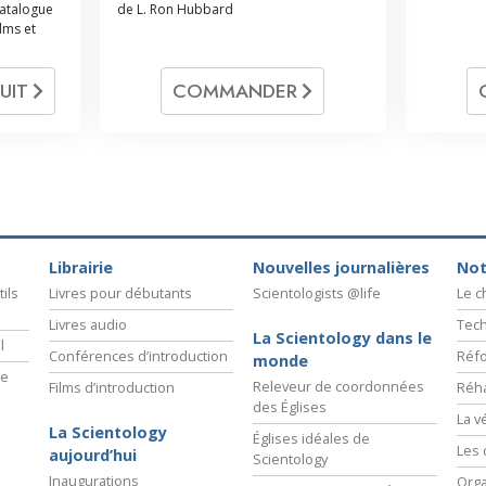
catalogue
de L. Ron Hubbard
ilms et
UIT
COMMANDER
Librairie
Nouvelles journalières
Not
ils
Livres pour débutants
Scientologists @life
Le 
Livres audio
Tech
La Scientology dans le
l
Conférences d’introduction
Réfo
monde
ie
Releveur de coordonnées
Films d’introduction
Réha
des Églises
La v
La Scientology
Églises idéales de
Les 
aujourd’hui
Scientology
Inaugurations
Orga