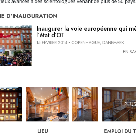
igieux avancés à des scientologues venant de plus de 50 pays
E D’
INAUGURATION
Inaugurer la voie européenne qui m
l’état d’OT
15 FÉVRIER 2014
COPENHAGUE, DANEMARK
•
EN SA
PLUS
LIEU
EMPLOI DU 