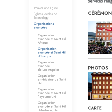
services rel
Trouver une Église
CÉRÉMONI
Églises idéales de
Scientology
Organisations
avancées
Organisation
avancée et Saint Hill
Afrique
Organisation
avancée et Saint Hill
d’Europe
Organisation
avancée
PHOTOS
de Los Angeles
Organisation
américaine de Saint
Hill
Organisation
avancée et Saint Hill
Royaume-Uni
Organisation
avancée et Saint Hill
CARTE
d’Australie, de