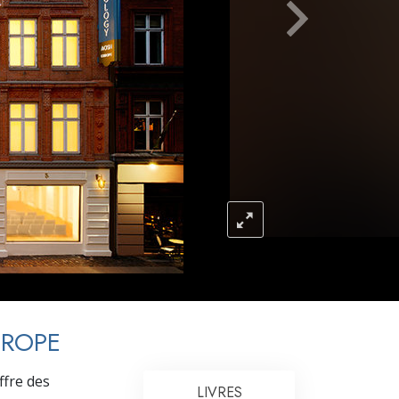
L’échelle des tons émotionnels
Réponses aux drogues
Les enfants
Des outils pour le monde du travail
L’éthique et les conditions
La raison de l’oppression
Les investigations
Les fondements de l’organisation
Les fondements des relations publiques
Cibles et buts
UROPE
La technologie de l’étude
ffre des
LIVRES