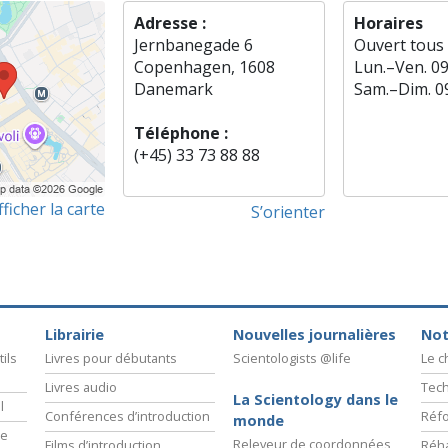
Adresse :
Horaires
Jernbanegade 6
Ouvert tous 
Copenhagen, 1608
Lun.
–
Ven.
0
Danemark
Sam.
–
Dim.
0
Téléphone :
(+45) 33 73 88 88
fficher la carte
S’orienter
Librairie
Nouvelles journalières
Not
ils
Livres pour débutants
Scientologists @life
Le 
Livres audio
Tech
La Scientology dans le
l
Conférences d’introduction
Réfo
monde
ie
Releveur de coordonnées
Films d’introduction
Réha