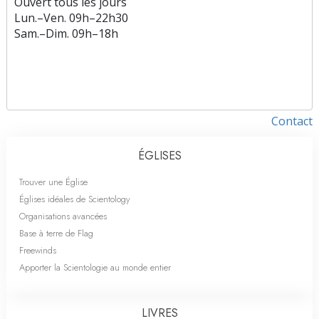
Ouvert tous les jours
Lun.
–
Ven.
09h–22h30
Sam.
–
Dim.
09h–18h
Contact
ÉGLISES
Trouver une Église
Églises idéales de Scientology
Organisations avancées
Base à terre de Flag
Freewinds
Apporter la Scientologie au monde entier
LIVRES