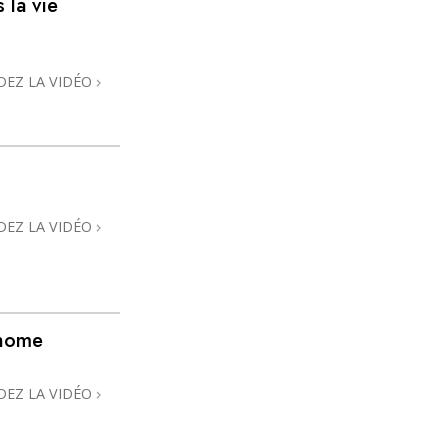
 la vie
L’échelle des tons émotionnels
Réponses aux drogues
DEZ LA VIDÉO
Les enfants
Des outils pour le monde du travail
L’éthique et les conditions
La raison de l’oppression
DEZ LA VIDÉO
Les investigations
Les fondements de l’organisation
Les fondements des relations publiques
@home
Cibles et buts
DEZ LA VIDÉO
La technologie de l’étude