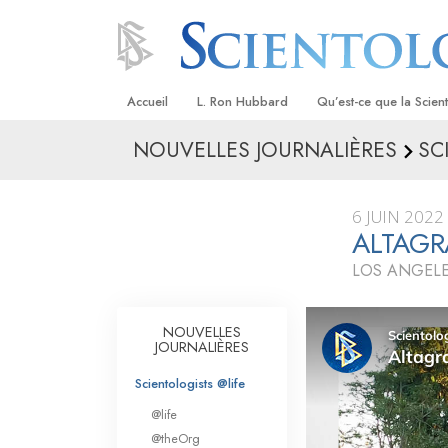
Accueil
L. Ron Hubbard
Qu’est-ce que la Scien
NOUVELLES JOURNALIÈRES
SC
Croyances et pratique
Credos et Codes de Sc
6 JUIN 2022
Les scientologues et la
ALTAGR
LOS ANGELE
Rencontrez un sciento
À l’intérieur d’une égli
NOUVELLES
JOURNALIÈRES
Les principes de base 
Scientologie
Scientologists @life
La Dianétique : Une in
@life
@theOrg
Amour et haine –