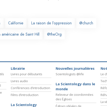
s
Californie
La raison de l’oppression
@church
 américaine de Saint Hill
@theOrg
Librairie
Nouvelles journalières
Not
ils
Livres pour débutants
Scientologists @life
Le 
Livres audio
Tech
La Scientology dans le
l
Conférences d’introduction
Réfo
monde
ie
Releveur de coordonnées
Films d’introduction
Réha
des Églises
La v
La Scientology
Églises idéales de