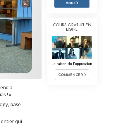
L’échelle des tons émotionnels
VOUS
Réponses aux drogues
COURS GRATUIT EN
Les enfants
LIGNE
Des outils pour le monde du travail
L’éthique et les conditions
La raison de l’oppression
La raison de l’oppression
Les investigations
COMMENCER
Les fondements de l’organisation
rend à
as ! »
Les fondements des relations publiques
logy, basé
Cibles et buts
La technologie de l’étude
entier qui