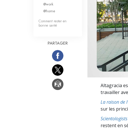
Qu’est-ce que la gran
@work
@home
Comment rester en
bonne santé
PARTAGER
Altagracia e
travailler av
La raison de 
sur les prin
Scientologis
restent en s