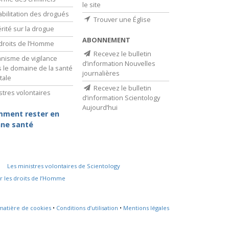
le site
bilitation des drogués
Trouver une Église
érité sur la drogue
ABONNEMENT
droits de l’Homme
Recevez le bulletin
nisme de vigilance
d’information Nouvelles
 le domaine de la santé
journalières
tale
Recevez le bulletin
stres volontaires
d’information Scientology
Aujourd’hui
ment rester en
ne santé
Les ministres volontaires de Scientology
r les droits de l’Homme
 matière de cookies
•
Conditions d’utilisation
•
Mentions légales