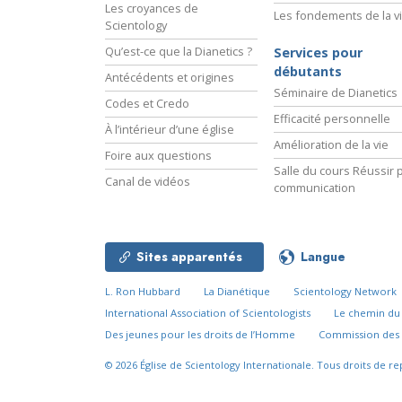
Les croyances de
Les fondements de la v
Scientology
Qu’est-ce que la Dianetics ?
Services pour
débutants
Antécédents et origines
Séminaire de Dianetics
Codes et Credo
Efficacité personnelle
À l’intérieur d’une église
Amélioration de la vie
Foire aux questions
Salle du cours Réussir p
Canal de vidéos
communication
Sites apparentés
Langue
L. Ron Hubbard
La Dianétique
Scientology Network
International Association of Scientologists
Le chemin d
Des jeunes pour les droits de l’Homme
Commission des 
© 2026
Église de Scientology Internationale.
Tous droits de re