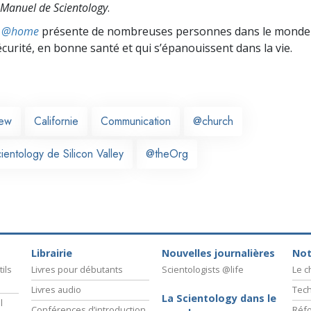
Manuel de Scientology
.
ts @home
présente de nombreuses personnes dans le monde 
écurité, en bonne santé et qui s’épanouissent dans la vie.
iew
Californie
Communication
@church
ientology de Silicon Valley
@theOrg
Librairie
Nouvelles journalières
Not
ils
Livres pour débutants
Scientologists @life
Le 
Livres audio
Tech
La Scientology dans le
l
Conférences d’introduction
Réfo