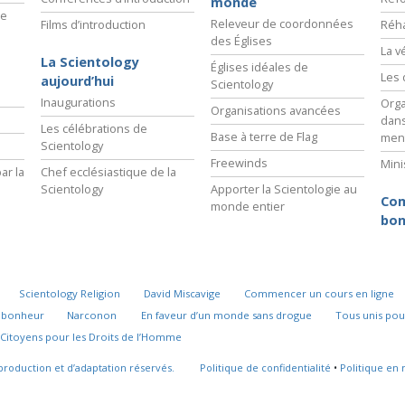
monde
ie
Releveur de coordonnées
Films d’introduction
Réha
des Églises
La v
La Scientology
Églises idéales de
Les 
aujourd’hui
Scientology
Inaugurations
Orga
Organisations avancées
dans
Les célébrations de
Base à terre de Flag
men
Scientology
Freewinds
Mini
ar la
Chef ecclésiastique de la
Scientology
Apporter la Scientologie au
Com
monde entier
bon
Scientology Religion
David Miscavige
Commencer un cours en ligne
u bonheur
Narconon
En faveur d’un monde sans drogue
Tous unis pou
Citoyens pour les Droits de l’Homme
production et d’adaptation réservés.
Politique de confidentialité
•
Politique en