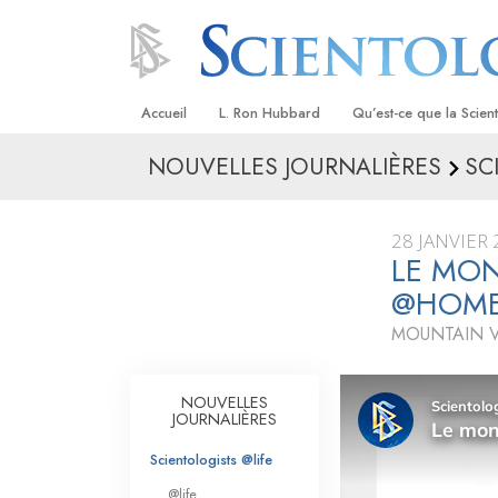
Accueil
L. Ron Hubbard
Qu’est-ce que la Scien
NOUVELLES JOURNALIÈRES
SC
Croyances et pratique
Credos et Codes de Sc
28 JANVIER
Les scientologues et la
LE MON
@HOM
Rencontrez un sciento
MOUNTAIN V
À l’intérieur d’une égli
Les principes de base 
NOUVELLES
Scientologie
JOURNALIÈRES
La Dianétique : Une in
Scientologists @life
@life
Amour et haine –