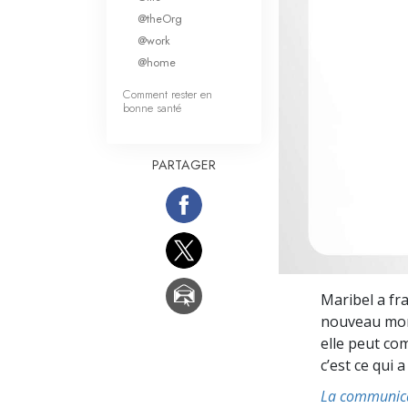
Qu’est-ce que la gran
@theOrg
@work
@home
Comment rester en
bonne santé
PARTAGER
Maribel a fr
nouveau mond
elle peut co
c’est ce qui
La communic