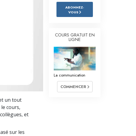
L’échelle des tons émotionnels
ABONNEZ-
VOUS
Réponses aux drogues
Les enfants
COURS GRATUIT EN
Des outils pour le monde du travail
LIGNE
L’éthique et les conditions
La raison de l’oppression
La communication
Les investigations
COMMENCER
Les fondements de l’organisation
t un tout
Les fondements des relations publiques
le cours,
Cibles et buts
collègues, et
La technologie de l’étude
basé sur les