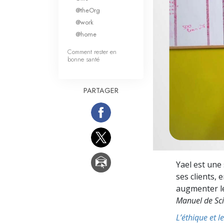
Qu’est-ce que la gran
@theOrg
@work
@home
Comment rester en
bonne santé
PARTAGER
Yael est une
ses clients,
augmenter le
Manuel de Sci
L’éthique et l