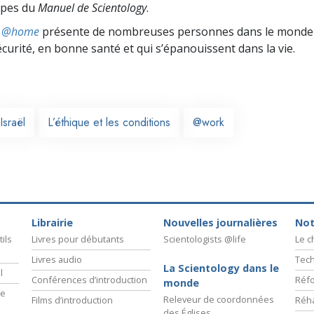
cipes du
Manuel de Scientology
.
ts @home
présente de nombreuses personnes dans le monde 
écurité, en bonne santé et qui s’épanouissent dans la vie.
Israël
L’éthique et les conditions
@work
Librairie
Nouvelles journalières
Not
ils
Livres pour débutants
Scientologists @life
Le 
Livres audio
Tech
La Scientology dans le
l
Conférences d’introduction
Réfo
monde
ie
Releveur de coordonnées
Films d’introduction
Réha
des Églises