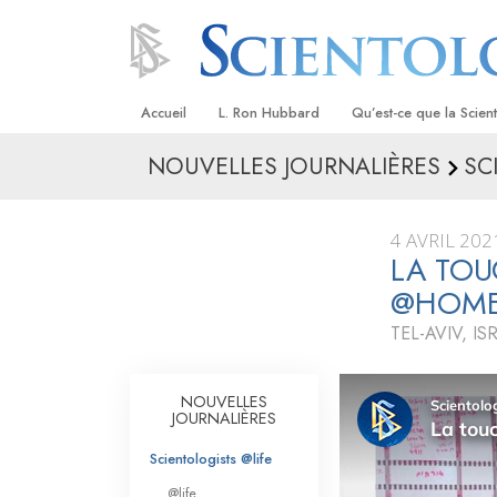
Accueil
L. Ron Hubbard
Qu’est-ce que la Scien
NOUVELLES JOURNALIÈRES
SC
Croyances et pratique
Credos et Codes de Sc
4 AVRIL 202
Les scientologues et la
LA TOU
@HOM
Rencontrez un sciento
TEL-AVIV, IS
À l’intérieur d’une égli
Les principes de base 
NOUVELLES
Scientologie
JOURNALIÈRES
La Dianétique : Une in
Scientologists @life
@life
Amour et haine –