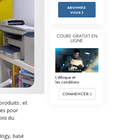
L’échelle des tons émotionnels
ABONNEZ-
VOUS
Réponses aux drogues
Les enfants
COURS GRATUIT EN
Des outils pour le monde du travail
LIGNE
L’éthique et les conditions
La raison de l’oppression
L’éthique et
Les investigations
les conditions
Les fondements de l’organisation
COMMENCER
roduits ; et
Les fondements des relations publiques
les pour
Cibles et buts
ions
du
La technologie de l’étude
ology, basé