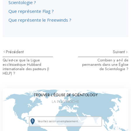
Scientologie ?
Que représente Flag ?
Que représente le Freewinds ?
Précédent
Suivant
Qu’est-ce que la Ligue
Combien y a-t-il de
ecclésiastique Hubbard
permanents dans une Église
internationale des pasteurs (I
de Scientologie ?
HELP) ?
TROUVER L’ÉGLISE DE SCIENTOLOGY
LA PLUS PROCHE