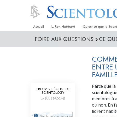
Accueil
L. Ron Hubbard
Qu’est-ce que la Scien
FOIRE AUX QUESTIONS
CE QUE
Croyances et pratique
Credos et Codes de Sc
COMMEN
Les scientologues et la
ENTRE 
Rencontrez un sciento
FAMILL
À l’intérieur d’une égli
Parce que la 
TROUVER L’ÉGLISE DE
Les principes de base 
scientologue
SCIENTOLOGY
Scientologie
membres à avo
LA PLUS PROCHE
ou non. En fa
La Dianétique : Une in
liorent habit
Amour et haine –