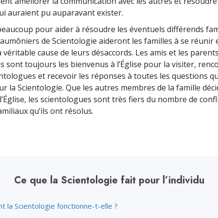
nt améliorer la communi­cation avec les autres et ré­soudre
deur ?
i auraient pu auparavant exister.
 beaucoup pour aider à résoudre les éventuels différends fam
aumôniers de Scientologie aideront les familles à se réunir 
 véritable cause de leurs désaccords. Les amis et les parent
 sont toujours les bienvenus à l’Église pour la visiter, renc
ntologues et recevoir les réponses à toutes les questions qu’
ur la Scientologie. Que les autres membres de la famille déc
l’Église, les scientologues sont très fiers du nombre de confli
iliaux qu’ils ont résolus.
Ce que la Scientologie fait pour l’individu
la Scientologie fonctionne-t-elle ?