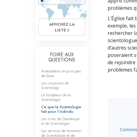
appris comme
Qu’est-ce que la gran
problèmes qu
L’Église fait
AFFICHEZ LA
exemple, les 
LISTE
rechercher la
scientologues
d’autres scie
FOIRE AUX
poseraient s
QUESTIONS
de rejoindre 
problèmes fam
Antécédents et principes
de base
Les croyances de
Scientology
Le fondateur de la
Scientologie
Ce que la Scientologie
fait pour l’individu
Les livres de Dianétique
et de Scientologie
Comment 
Les services de formation
de Scientologie et de