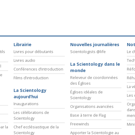
Librairie
Nouvelles journalières
Not
ils
Livres pour débutants
Scientologists @life
Le 
Livres audio
Tech
La Scientology dans le
l
Conférences d’introduction
Réfo
monde
ie
Releveur de coordonnées
Films d’introduction
Réha
des Églises
La v
La Scientology
Églises idéales de
Les 
aujourd’hui
Scientology
Inaugurations
Orga
Organisations avancées
dans
Les célébrations de
Base à terre de Flag
men
Scientology
Freewinds
Mini
ar la
Chef ecclésiastique de la
Scientology
Apporter la Scientologie au