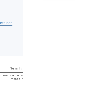
La communication
ents non
Suivant
e ouverte à tout le
monde ?