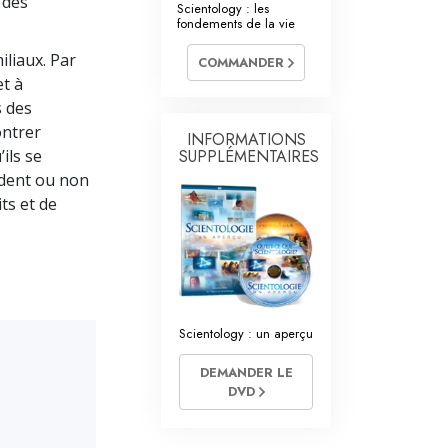
 des
Scientology : les
L’échelle des tons émotionnels
fondements de la vie
Réponses aux drogues
iliaux. Par
COMMANDER
et à
Les enfants
s des
Des outils pour le monde du travail
ontrer
INFORMATIONS
ils se
SUPPLÉMENTAIRES
L’éthique et les conditions
ident ou non
ts et de
La raison de l’oppression
Les investigations
Les fondements de l’organisation
Les fondements des relations publiques
Scientology : un aperçu
Cibles et buts
DEMANDER LE
DVD
La technologie de l’étude