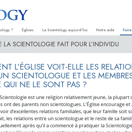
tology ?
Églises
La Scientology aujourd’hui
Notre aide
Foire
 LA SCIENTOLOGIE FAIT POUR L’INDIVIDU
s
Trouver une Église
Inaugurations
Le chemin du bonheu
Antéc
Liv
ientologie
Églises idéales de Scientology
Les célébrations de Scientology
Applied Scholastics
À l’i
Liv
T L’ÉGLISE VOIT-ELLE LES RELATI
 Scientologie
Organisations avancées
David Miscavige — Chef ecclésiastique
Criminon
L’org
con
de la Scientology
UN SCIENTOLOGUE ET LES MEMBRES
logue
Base à terre de Flag
Narconon
Film
E QUI NE LE SONT PAS ?
se
Freewinds
La vérité sur la drog
Ser
Scientologie est une religion relativement jeune, la plupart 
de la
Apporter la Scientologie au monde
Tous unis pour les d
s ont des parents non scientologues. L’Église encourage et 
entier
ir d’excellentes relations familiales, que leur famille soit 
La Commission des C
it, les relations entre un scientologue et le reste de sa famil
troduction
Droits de l’Homme
uellement après qu’il a commencé à pratiquer la Scientologie,
Les ministres volonta