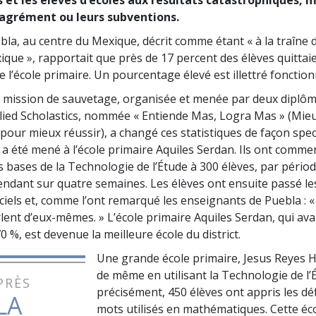
 agrément ou leurs subventions.
bla, au centre du Mexique, décrit comme étant « à la traîne d
ique », rapportait que près de
17 percent
des élèves quittaie
de l’école primaire. Un pourcentage élevé est illettré fonction
 mission de sauvetage, organisée et menée par deux diplômé
lied Scholastics, nommée « Entiende Mas, Logra Mas » (Mie
our mieux réussir), a changé ces statistiques de façon spec
e a été mené à l’école primaire Aquiles Serdan. Ils ont comme
s bases de la Technologie de l’Étude à
300
élèves, par périod
endant sur quatre semaines. Les élèves ont ensuite passé l
iciels et, comme l’ont remarqué les enseignants de Puebla : «
rlent d’eux-mêmes. » L’école primaire Aquiles Serdan, qui ava
0 %, est devenue la meilleure école du district.
Une grande école primaire, Jesus Reyes He
de même en utilisant la Technologie de l’
PRÈS
précisément,
450
élèves ont appris les dé
LA
mots utilisés en mathématiques. Cette éco