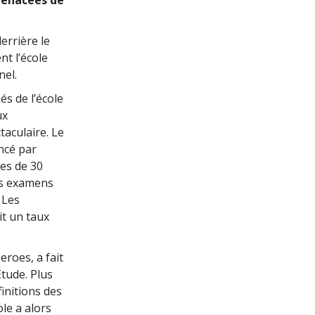
La communication
errière le
nt l’école
nel.
s de l’école
ux
taculaire. Le
ncé par
es de 30
es examens
 Les
it un taux
roes, a fait
Étude. Plus
finitions des
le a alors