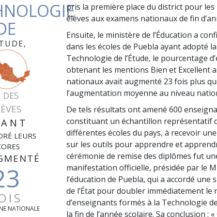
HNOLOGIE
pris la première place du district pour les
élèves aux examens nationaux de fin d’an
DE
Ensuite, le ministère de l’Éducation a con
ÉTUDE,
dans les écoles de Puebla ayant adopté la
Technologie de l’Étude, le pourcentage d’
obtenant les mentions Bien et Excellent
nationaux avait augmenté
23
fois plus q
l’augmentation moyenne au niveau nation
 DES
LÈVES
De tels résultats ont amené
600
enseigna
constituant un échantillon représentatif 
YANT
différentes écoles du pays, à recevoir un
ORÉ LEURS
sur les outils pour apprendre et apprendre
CORES
cérémonie de remise des diplômes fut un
GMENTÉ
23
manifestation officielle, présidée par le M
l’éducation de Puebla, qui a accordé une
de l’État pour doubler immédiatement le
OIS
d’enseignants formés à la Technologie de l
NE NATIONALE
la fin de l’année scolaire. Sa conclusion : «