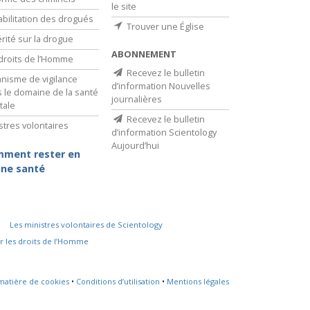
le site
bilitation des drogués
Trouver une Église
érité sur la drogue
ABONNEMENT
droits de l’Homme
Recevez le bulletin
nisme de vigilance
d’information Nouvelles
 le domaine de la santé
journalières
tale
Recevez le bulletin
stres volontaires
d’information Scientology
Aujourd’hui
ment rester en
ne santé
Les ministres volontaires de Scientology
r les droits de l’Homme
 matière de cookies
•
Conditions d’utilisation
•
Mentions légales