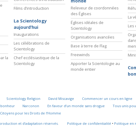
monde
ie
Releveur de coordonnées
Films d’introduction
Réha
des Églises
La v
La Scientology
Églises idéales de
Les 
aujourd’hui
Scientology
Inaugurations
Orga
Organisations avancées
dans
Les célébrations de
Base à terre de Flag
men
Scientology
Freewinds
Mini
ar la
Chef ecclésiastique de la
Scientology
Apporter la Scientologie au
Com
monde entier
bon
Scientology Religion
David Miscavige
Commencer un cours en ligne
u bonheur
Narconon
En faveur d’un monde sans drogue
Tous unis pou
Citoyens pour les Droits de l’Homme
production et d’adaptation réservés.
Politique de confidentialité
•
Politique en