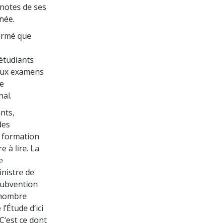
 notes de ses
née.
firmé que
étudiants
 aux examens
ue
al.
nts,
des
e formation
 à lire. La
e
inistre de
 subvention
 nombre
’Étude d’ici
 C’est ce dont