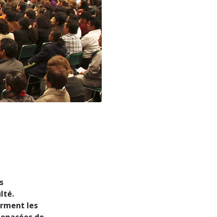
L’échelle des tons émotionnels
Réponses aux drogues
Les enfants
Des outils pour le monde du travail
L’éthique et les conditions
La raison de l’oppression
Les investigations
Les fondements de l’organisation
Les fondements des relations publiques
Cibles et buts
s
lté.
La technologie de l’étude
orment les
 menacées de