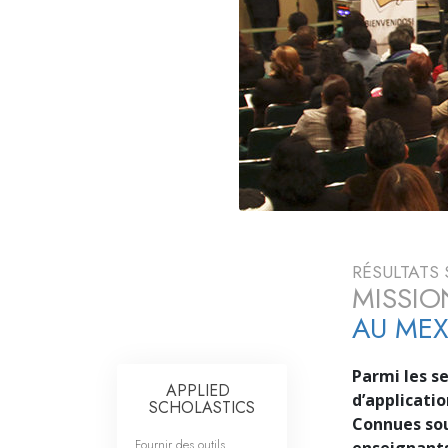
Qu’est-ce que la gran
RÉSULTATS 
MISSIO
AU MEX
Parmi les se
APPLIED
d’applicatio
SCHOLASTICS
Connues sou
Fournir des outils
enseignants