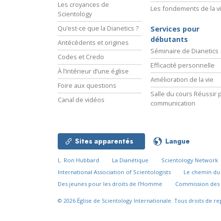
Les croyances de
Les fondements de la v
Scientology
Qu’est-ce que la Dianetics ?
Services pour
débutants
Antécédents et origines
Séminaire de Dianetics
Codes et Credo
Efficacité personnelle
À l’intérieur d’une église
Amélioration de la vie
Foire aux questions
Salle du cours Réussir p
Canal de vidéos
communication
Sites apparentés
Langue
L. Ron Hubbard
La Dianétique
Scientology Network
International Association of Scientologists
Le chemin d
Des jeunes pour les droits de l’Homme
Commission des 
© 2026
Église de Scientology Internationale.
Tous droits de re