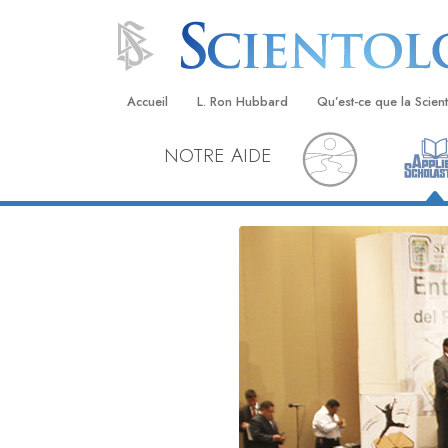
Accueil
L. Ron Hubbard
Qu’est-ce que la Scien
NOTRE AIDE
Croyances et pratique
Credos et Codes de Sc
Les scientologues et la
Rencontrez un sciento
À l’intérieur d’une égli
Les principes de base 
Scientologie
La Dianétique : Une in
Amour et haine –