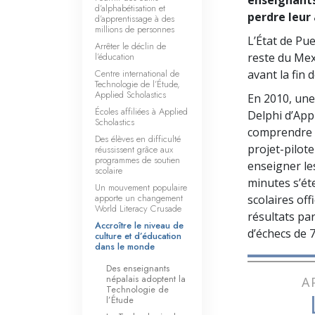
d’alphabétisation et
perdre leur
d’apprentissage à des
millions de personnes
L’État de Pue
Arrêter le déclin de
l’éducation
reste du Mex
Centre international de
avant la fin 
Technologie de l’Étude,
Applied Scholastics
En 2010, une
Écoles affiliées à Applied
Delphi d’App
Scholastics
comprendre p
Des élèves en difficulté
projet-pilot
réussissent grâce aux
programmes de soutien
enseigner le
scolaire
minutes s’ét
Un mouvement populaire
apporte un changement
scolaires off
World Literacy Crusade
résultats pa
Accroître le niveau de
d’échecs de 7
culture et d’éducation
dans le monde
Des enseignants
népalais adoptent la
A
Technologie de
l’Étude