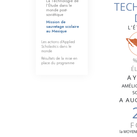
La Technologie de
TEC
l’Étude dans le
monde post-
soviétique
Mission de
sauvetage scolaire
L’
au Mexique
Les actions d’Applied
Scholastics dans le
monde
Résultats de la mise en
%
place du programme
É
A
AMÉLI
S
A AU
F
la MOYEN