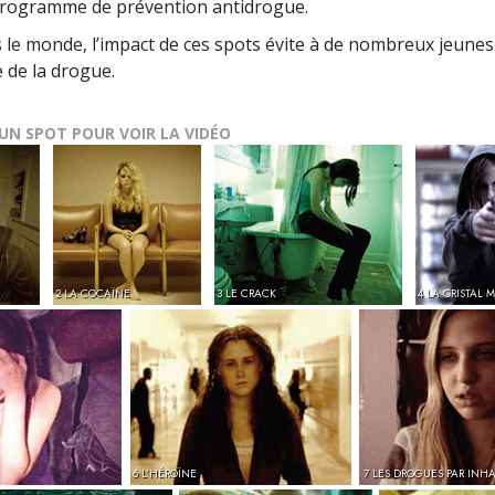
programme de prévention antidrogue.
 le monde, l’impact de ces spots évite à de nombreux jeune
e de la drogue.
 UN SPOT POUR VOIR LA VIDÉO
2 LA COCAÏNE
3 LE CRACK
4 LA CRISTAL 
6 L’HÉROÏNE
7 LES DROGUES PAR INH