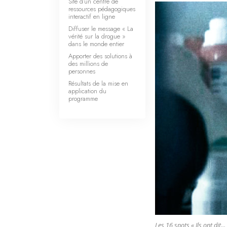
Site d’un centre de
ressources pédagogiques
interactif en ligne
Diffuser le message « La
vérité sur la drogue »
dans le monde entier
Apporter des solutions à
des millions de
personnes
Résultats de la mise en
application du
programme
Les 16 spots « Ils ont dit.