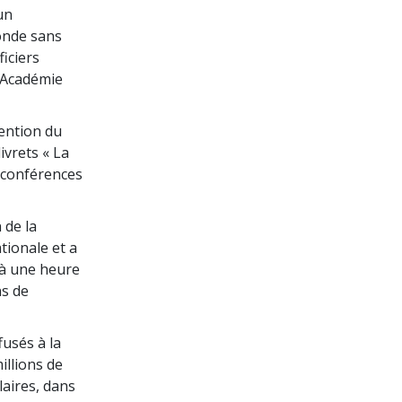
un
onde sans
iciers
l’Académie
vention du
livrets « La
s conférences
 de la
tionale et a
 à une heure
ns de
fusés à la
illions de
laires, dans