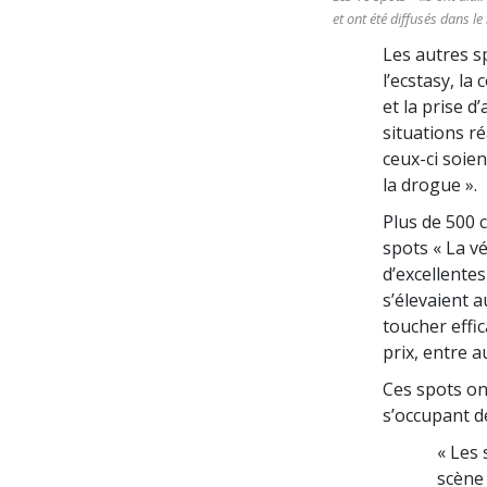
et ont été diffusés dans l
Les autres s
l’ecstasy, la
et la prise 
situations ré
ceux-ci soien
la drogue ».
Plus de 500 c
spots « La v
d’excellentes
s’élevaient 
toucher effic
prix, entre a
Ces spots on
s’occupant d
« Les 
scène 