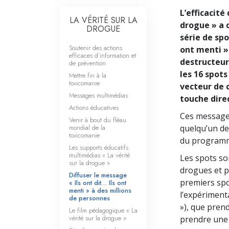
L’efficacité 
LA VÉRITÉ SUR LA
drogue » a 
DROGUE
série de spot
Soutenir des actions
ont menti ».
efficaces d’information et
destructeur
de prévention
les 16 spot
Mettre fin à la
toxicomanie
vecteur de
Messages multimédias
touche dire
Actions éducatives
Ces message
Venir à bout du fléau
mondial de la
quelqu’un de
toxicomanie
du programme
Les supports éducatifs
multimédias « La vérité
Les spots so
sur la drogue »
drogues et p
Diffuser le message
premiers spo
« Ils ont dit… Ils ont
menti » à des millions
l’expérimenta
de personnes
»), que pren
Le film pédagogique « La
vérité sur la drogue »
prendre une 