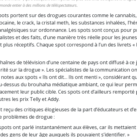
e monde entier à des millions de téléspectateurs.
pots portent sur des drogues courantes comme le cannabis, l
 cocaïne, le crack, la cristal meth, les substances inhalées, l’h
d’analgésiques sur ordonnance. Les spots sont conçus pour 
alistes et des faits, d’une manière très réelle pour les jeunes
t plus réceptifs. Chaque spot correspond à l’un des livrets « 
haînes de télévision d’une centaine de pays ont diffusé à ce 
érité sur la drogue ». Les spécialistes de la communication o
 notes aux spots « Ils ont dit… Ils ont menti », considérant qu’
au-dessus du brouhaha médiatique ambiant, ce qui leur perm
acement leur public cible. Ces spots ont d’ailleurs remporté 
utres les prix Telly et Addy.
t reçu des critiques élogieuses de la part d’éducateurs et d
e problèmes de drogue :
spots ont parlé instantanément aux élèves, car ils mettaient
des gens de leur âge auxquels ils pouvaient s’identifier. »