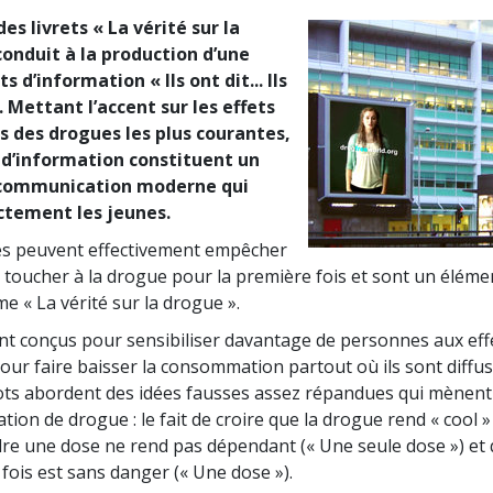
des livrets « La vérité sur la
conduit à la production d’une
s d’information « Ils ont dit... Ils
 Mettant l’accent sur les effets
s des drogues les plus courantes,
s d’information constituent un
 communication moderne qui
ctement les jeunes.
s peuvent effectivement empêcher
 toucher à la drogue pour la première fois et sont un éléme
 « La vérité sur la drogue ».
nt conçus pour sensibiliser davantage de personnes aux eff
our faire baisser la consommation partout où ils sont diffusé
ts abordent des idées fausses assez répandues qui mènent
tion de drogue : le fait de croire que la drogue rend « cool »
dre une dose ne rend pas dépendant (« Une seule dose ») et 
fois est sans danger (« Une dose »).