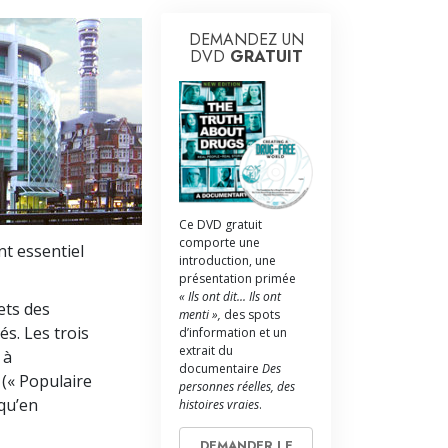
La communication
DEMANDEZ UN
DVD
GRATUIT
Ce DVD gratuit
comporte une
nt essentiel
introduction, une
présentation primée
« Ils ont dit... Ils ont
ets des
menti »,
des spots
s. Les trois
d’information et un
extrait du
 à
documentaire
Des
 (« Populaire
personnes réelles, des
qu’en
histoires vraies
.
DEMANDER LE