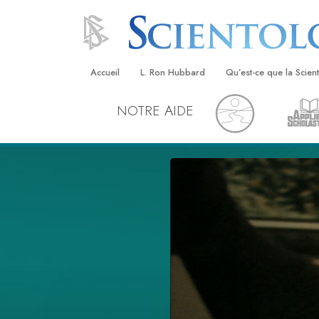
Accueil
L. Ron Hubbard
Qu’est-ce que la Scien
NOTRE AIDE
Croyances et pratique
Credos et Codes de Sc
Les scientologues et la
Rencontrez un sciento
À l’intérieur d’une égli
Les principes de base 
Scientologie
La Dianétique : Une in
Amour et haine –