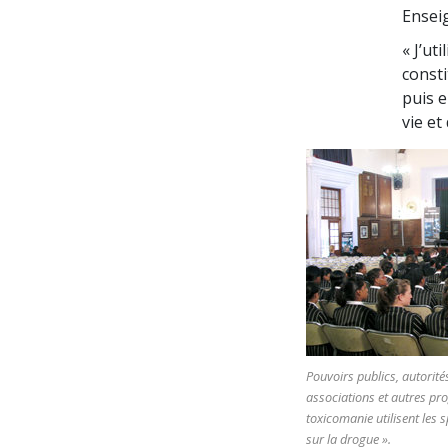
Ensei
« J’ut
const
puis e
vie et
Pouvoirs publics, autorités
associations et autres pr
toxicomanie utilisent les
sur la drogue ».