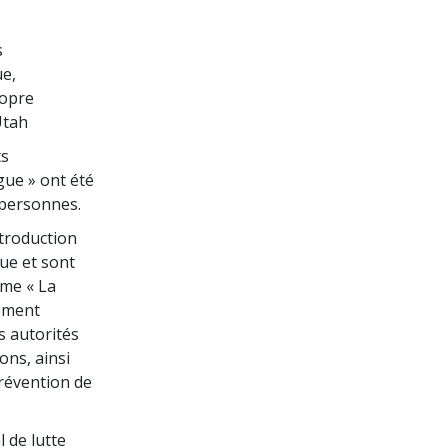
s
ue,
ropre
Utah
ts
gue » ont été
 personnes.
ntroduction
ue et sont
mme « La
gement
es autorités
ions, ainsi
révention de
 de lutte