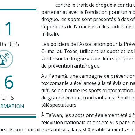
contre le trafic de drogue a conclu 
partenariat avec la Fondation pour un m
11
drogue, les spots sont présentés à des off
supérieurs de l’armée et à des cadets de 
militaire.
OGUES
Les policiers de l’Association pour la Pré
Crime, au Texas, utilisent les spots et les 
vérité sur la drogue » dans leurs propre
de prévention antidrogue.
16
Au Panamá, une campagne de prévention
toxicomanie a été lancée à la télévision na
diffusé en boucle les spots d’information
POTS
de grande écoute, touchant ainsi 2 millio
téléspectateurs.
ORMATION
À Taïwan, les spots ont également été dif
télévision nationale et ont été vus par 5 m
rs. Ils sont par ailleurs utilisés dans 500 établissements sco