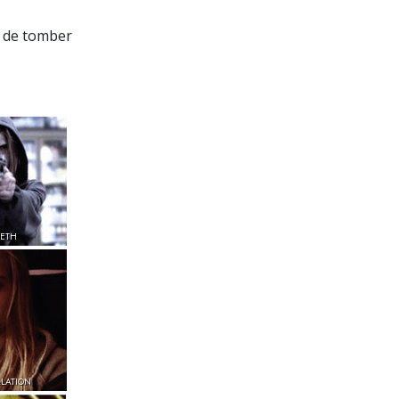
s de tomber
METH
ALATION