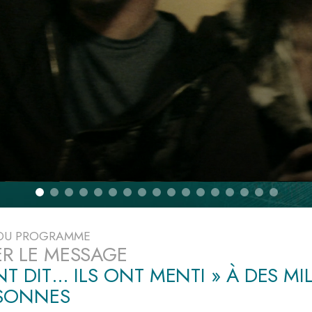
deur ?
 DU PROGRAMME
ER LE MESSAGE
ONT DIT… ILS ONT MENTI » À DES MI
RSONNES