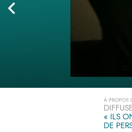
Qu’est-ce que la gran
À PROPOS
DIFFUS
« ILS 
DE PE