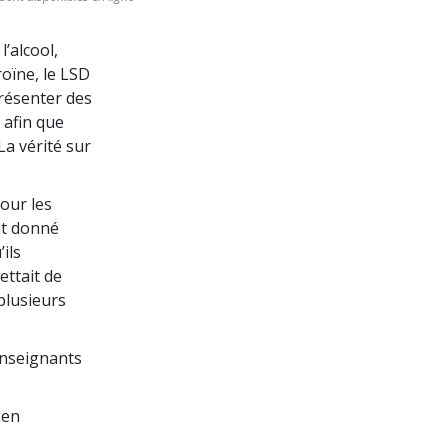
’alcool,
éroïne, le LSD
présenter des
 afin que
La vérité sur
jour les
nt donné
ils
ettait de
plusieurs
’enseignants
 en