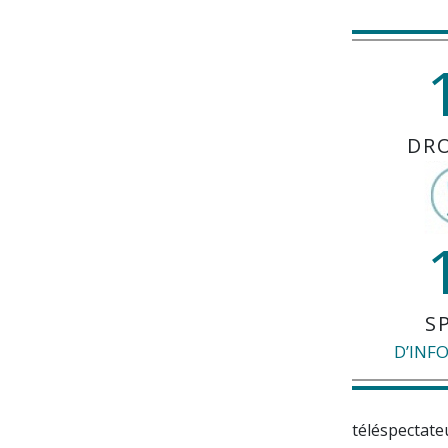
DR
S
D’INF
téléspectateu