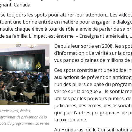
gnant, Canada
ilise toujours les spots pour attirer leur attention... Les vidéo
ituent une bonne entrée en matière pour engager le dialog
nsuite chaque élève à tour de rôle a envie de parler de sa p
 de sa famille. L’impact est énorme. »
Enseignant américain, 
Depuis leur sortie en 2008, les spo
d’information « La vérité sur la dro
vus par des dizaines de millions de
Ces spots constituent une solide i
aux actions de prévention antidrog
l’un des piliers de base du progra
vérité sur la drogue ». Ils sont lar
utilisés par les pouvoirs publics, d
judiciaires, des écoles, des associat
 judiciaires, écoles,
que par d’autres programmes de p
ogrammes de prévention de la
la toxicomanie.
 spots du programme « La vérité
Au Honduras, où le Conseil national