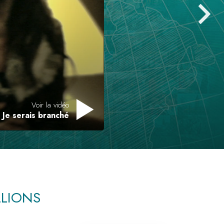
L’échelle des tons émotionnels
Réponses aux drogues
Les enfants
Des outils pour le monde du travail
L’éthique et les conditions
Voir la vidéo
La raison de l’oppression
Je serais branché
Les investigations
Les fondements de l’organisation
Les fondements des relations publiques
Cibles et buts
LLIONS
La technologie de l’étude