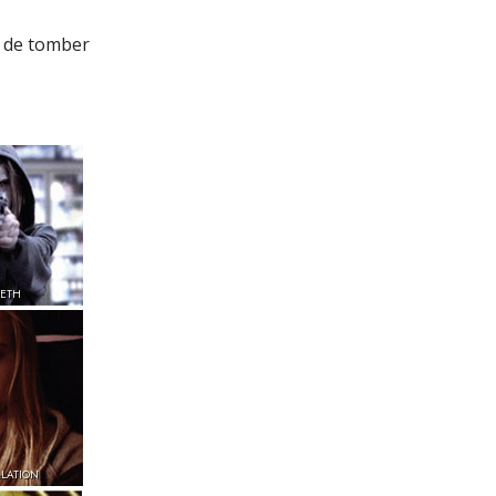
s de tomber
METH
ALATION