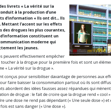
des livrets « La vérité sur la
conduit à la production d’une
s d’information « Ils ont dit... Ils
 Mettant l’accent sur les effets
s des drogues les plus courantes,
s d’information constituent un
 communication moderne qui
ctement les jeunes.
s peuvent effectivement empêcher
 toucher à la drogue pour la première fois et sont un éléme
 « La vérité sur la drogue ».
nt conçus pour sensibiliser davantage de personnes aux eff
our faire baisser la consommation partout où ils sont diffusé
ts abordent des idées fausses assez répandues qui mènent
tion de drogue : le fait de croire que la drogue rend « cool »
dre une dose ne rend pas dépendant (« Une seule dose ») et 
fois est sans danger (« Une dose »).