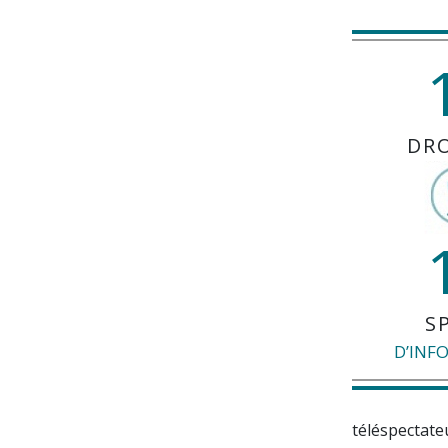
DR
S
D’INF
téléspectateu