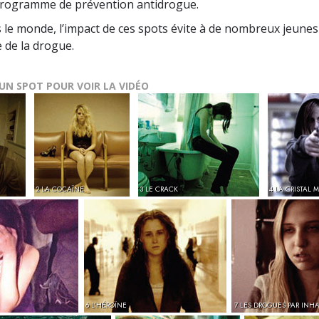
programme de prévention antidrogue.
 le monde, l’impact de ces spots évite à de nombreux jeune
e de la drogue.
 UN SPOT POUR VOIR LA VIDÉO
2 LA COCAÏNE
3 LE CRACK
4 LA CRISTAL 
6 L’HÉROÏNE
7 LES DROGUES PAR INH