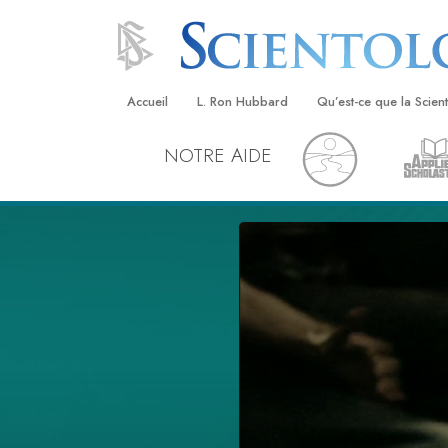
Accueil
L. Ron Hubbard
Qu’est-ce que la Scien
NOTRE AIDE
Croyances et pratique
Credos et Codes de Sc
Les scientologues et la
Rencontrez un sciento
À l’intérieur d’une égli
Les principes de base 
Scientologie
La Dianétique : Une in
Amour et haine –