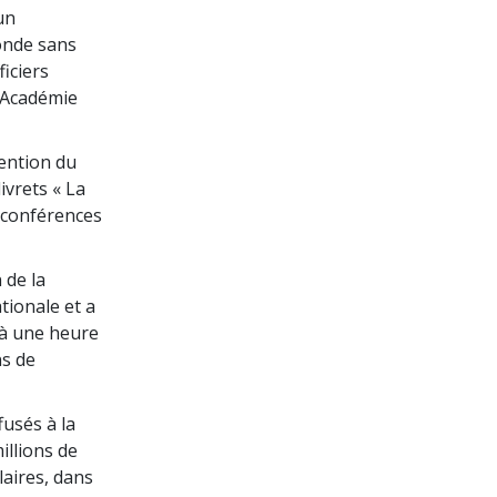
un
onde sans
iciers
l’Académie
vention du
livrets « La
s conférences
 de la
tionale et a
 à une heure
ns de
fusés à la
illions de
laires, dans