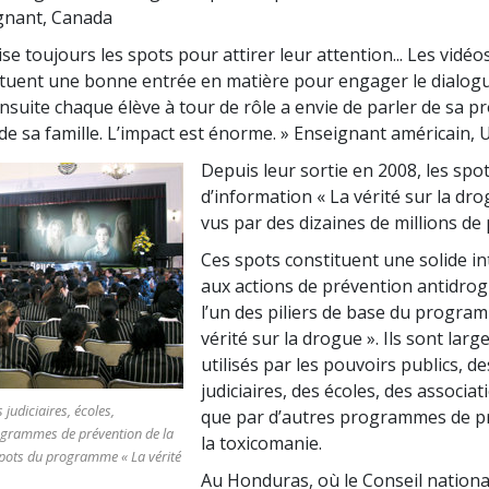
gnant, Canada
ilise toujours les spots pour attirer leur attention... Les vidéo
ituent une bonne entrée en matière pour engager le dialog
nsuite chaque élève à tour de rôle a envie de parler de sa p
 de sa famille. L’impact est énorme. »
Enseignant américain, 
Depuis leur sortie en 2008, les spo
d’information « La vérité sur la dro
vus par des dizaines de millions de
Ces spots constituent une solide i
aux actions de prévention antidrog
l’un des piliers de base du progra
vérité sur la drogue ». Ils sont lar
utilisés par les pouvoirs publics, d
judiciaires, des écoles, des associat
 judiciaires, écoles,
que par d’autres programmes de p
ogrammes de prévention de la
la toxicomanie.
 spots du programme « La vérité
Au Honduras, où le Conseil national