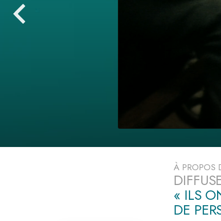
Qu’est-ce que la gran
À PROPOS
DIFFUS
« ILS 
DE PE