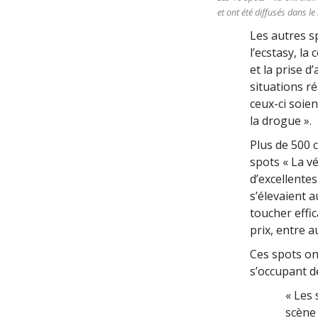
et ont été diffusés dans l
Les autres s
l’ecstasy, la
et la prise 
situations ré
ceux-ci soien
la drogue ».
Plus de 500 c
spots « La v
d’excellentes
s’élevaient 
toucher effic
prix, entre a
Ces spots on
s’occupant d
« Les 
scène 