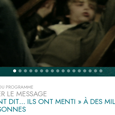
deur ?
 DU PROGRAMME
ER LE MESSAGE
ONT DIT… ILS ONT MENTI » À DES MI
RSONNES