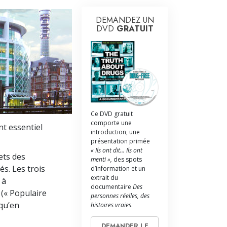
La communication
DEMANDEZ UN
DVD
GRATUIT
Ce DVD gratuit
comporte une
nt essentiel
introduction, une
présentation primée
« Ils ont dit... Ils ont
ets des
menti »,
des spots
s. Les trois
d’information et un
extrait du
 à
documentaire
Des
 (« Populaire
personnes réelles, des
qu’en
histoires vraies
.
DEMANDER LE