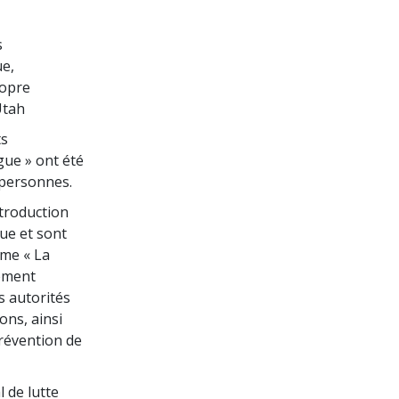
s
ue,
ropre
Utah
ts
gue » ont été
 personnes.
ntroduction
ue et sont
mme « La
gement
es autorités
ions, ainsi
révention de
 de lutte