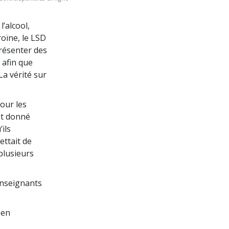
’alcool,
éroïne, le LSD
présenter des
 afin que
La vérité sur
jour les
nt donné
ils
ettait de
plusieurs
’enseignants
 en