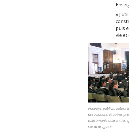
Ensei
« J’ut
const
puis e
vie et
Pouvoirs publics, autorités
associations et autres pr
toxicomanie utilisent les
sur la drogue ».