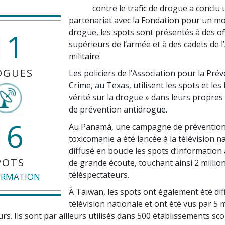
contre le trafic de drogue a conclu 
partenariat avec la Fondation pour un m
11
drogue, les spots sont présentés à des off
supérieurs de l’armée et à des cadets de 
militaire.
OGUES
Les policiers de l’Association pour la Pré
Crime, au Texas, utilisent les spots et les 
vérité sur la drogue » dans leurs propre
de prévention antidrogue.
16
Au Panamá, une campagne de prévention
toxicomanie a été lancée à la télévision na
diffusé en boucle les spots d’information
POTS
de grande écoute, touchant ainsi 2 millio
téléspectateurs.
ORMATION
À Taïwan, les spots ont également été dif
télévision nationale et ont été vus par 5 m
rs. Ils sont par ailleurs utilisés dans 500 établissements sco