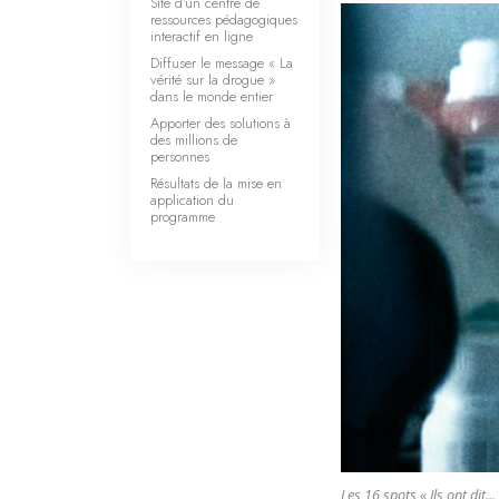
Site d’un centre de
ressources pédagogiques
interactif en ligne
Diffuser le message « La
vérité sur la drogue »
dans le monde entier
Apporter des solutions à
des millions de
personnes
Résultats de la mise en
application du
programme
Les 16 spots « Ils ont dit.