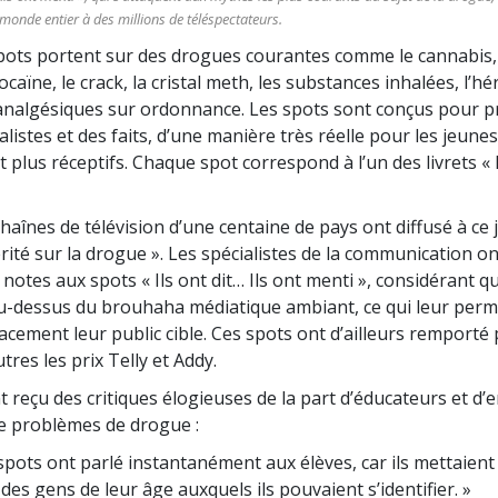
e monde entier à des millions de téléspectateurs.
pots portent sur des drogues courantes comme le cannabis, l
 cocaïne, le crack, la cristal meth, les substances inhalées, l’h
d’analgésiques sur ordonnance. Les spots sont conçus pour 
alistes et des faits, d’une manière très réelle pour les jeunes
t plus réceptifs. Chaque spot correspond à l’un des livrets « 
haînes de télévision d’une centaine de pays ont diffusé à ce 
érité sur la drogue ». Les spécialistes de la communication o
 notes aux spots « Ils ont dit… Ils ont menti », considérant qu’
au-dessus du brouhaha médiatique ambiant, ce qui leur perm
acement leur public cible. Ces spots ont d’ailleurs remporté 
utres les prix Telly et Addy.
t reçu des critiques élogieuses de la part d’éducateurs et d
e problèmes de drogue :
spots ont parlé instantanément aux élèves, car ils mettaient
des gens de leur âge auxquels ils pouvaient s’identifier. »