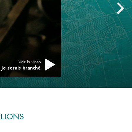
L’échelle des tons émotionnels
Réponses aux drogues
Les enfants
Des outils pour le monde du travail
L’éthique et les conditions
Voir la vidéo
La raison de l’oppression
Je serais branché
Les investigations
Les fondements de l’organisation
Les fondements des relations publiques
Cibles et buts
LLIONS
La technologie de l’étude