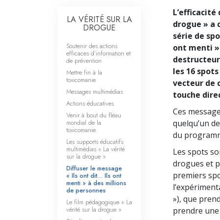
L’efficacité 
LA VÉRITÉ SUR LA
drogue » a 
DROGUE
série de spot
Soutenir des actions
ont menti ».
efficaces d’information et
destructeur
de prévention
les 16 spot
Mettre fin à la
toxicomanie
vecteur de
Messages multimédias
touche dire
Actions éducatives
Ces message
Venir à bout du fléau
mondial de la
quelqu’un de
toxicomanie
du programme
Les supports éducatifs
multimédias « La vérité
Les spots so
sur la drogue »
drogues et p
Diffuser le message
premiers spo
« Ils ont dit… Ils ont
menti » à des millions
l’expérimenta
de personnes
»), que pren
Le film pédagogique « La
vérité sur la drogue »
prendre une 