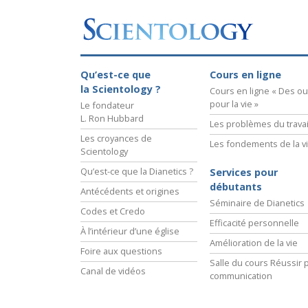
Qu’est-ce que
Cours en ligne
la Scientology ?
Cours en ligne « Des out
pour la vie »
Le fondateur
L. Ron Hubbard
Les problèmes du travai
Les croyances de
Les fondements de la v
Scientology
Qu’est-ce que la Dianetics ?
Services pour
débutants
Antécédents et origines
Séminaire de Dianetics
Codes et Credo
Efficacité personnelle
À l’intérieur d’une église
Amélioration de la vie
Foire aux questions
Salle du cours Réussir p
Canal de vidéos
communication