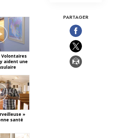
La communication
PARTAGER
 Volontaires
y aident une
nsulaire
rveilleuse »
onne santé