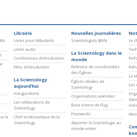
Librairie
Nouvelles journalières
Not
ils
Livres pour débutants
Scientologists @life
Le 
Livres audio
Tech
La Scientology dans le
l
Conférences d’introduction
Réfo
monde
ie
Releveur de coordonnées
Films d’introduction
Réha
des Églises
La v
La Scientology
Églises idéales de
Les 
aujourd’hui
Scientology
Inaugurations
Orga
Organisations avancées
dans
Les célébrations de
Base à terre de Flag
men
Scientology
Freewinds
Mini
ar la
Chef ecclésiastique de la
Scientology
Apporter la Scientologie au
Com
monde entier
bon