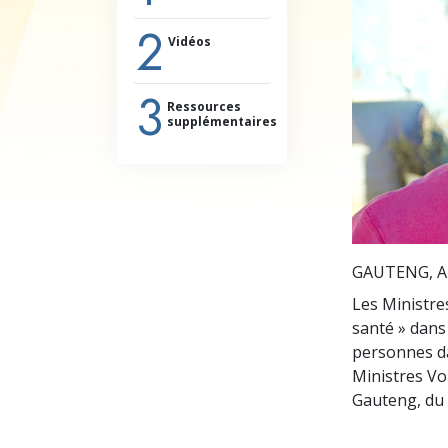
Qu’est-ce que la gran
2
Vidéos
3
Ressources
supplémentaires
GAUTENG, A
Les Ministre
santé » dans
personnes da
Ministres Vol
Gauteng, du