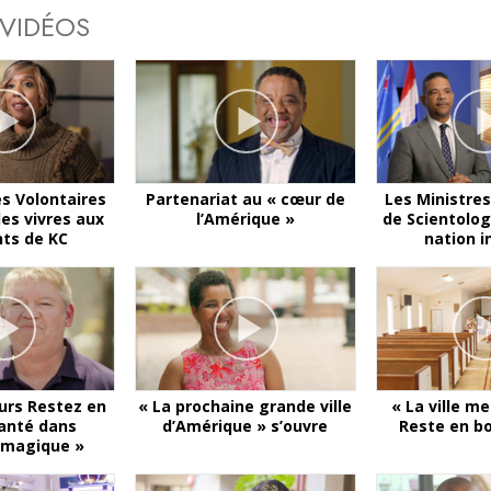
 VIDÉOS
es Volontaires
Partenariat au « cœur de
Les Ministres
es vivres aux
l’Amérique »
de Scientolog
nts de KC
nation i
rs Restez en
« La prochaine grande ville
« La ville me
anté dans
d’Amérique » s’ouvre
Reste en b
e magique »