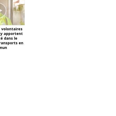
 volontaires
gy apportent
té dans le
ransports en
mun