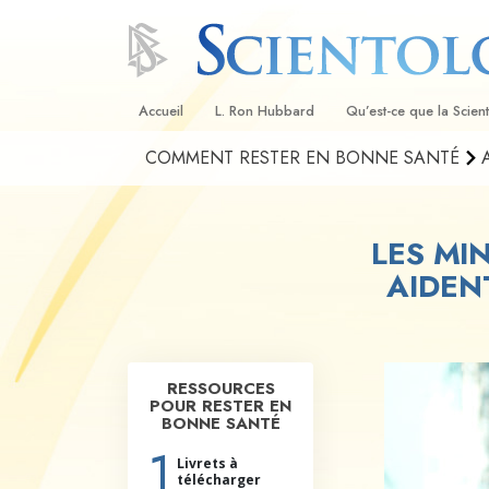
Accueil
L. Ron Hubbard
Qu’est-ce que la Scien
COMMENT RESTER EN BONNE SANTÉ
Croyances et pratique
Credos et Codes de Sc
LES MI
Les scientologues et la
AIDEN
Rencontrez un sciento
À l’intérieur d’une égli
Les principes de base 
RESSOURCES
Scientologie
POUR RESTER EN
BONNE SANTÉ
La Dianétique : Une in
1
Livrets à
télécharger
Amour et haine –