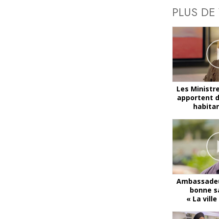
PLUS DE
Les Ministr
apportent d
habita
Ambassadeu
bonne s
« La vill