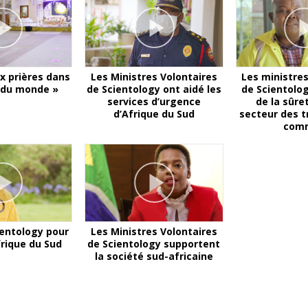
x prières dans
Les Ministres Volontaires
Les ministres
r du monde »
de Scientology ont aidé les
de Scientolo
services d’urgence
de la sûre
d’Afrique du Sud
secteur des t
com
ientology pour
Les Ministres Volontaires
frique du Sud
de Scientology supportent
la société sud-africaine