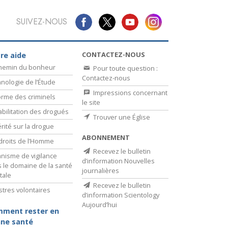
SUIVEZ-NOUS
CONTACTEZ-NOUS
re aide
chemin du bonheur
Pour toute question :
Contactez-nous
nologie de l’Étude
Impressions concernant
rme des criminels
le site
bilitation des drogués
Trouver une Église
érité sur la drogue
ABONNEMENT
droits de l’Homme
Recevez le bulletin
nisme de vigilance
d’information Nouvelles
 le domaine de la santé
journalières
tale
Recevez le bulletin
stres volontaires
d’information Scientology
Aujourd’hui
ment rester en
ne santé