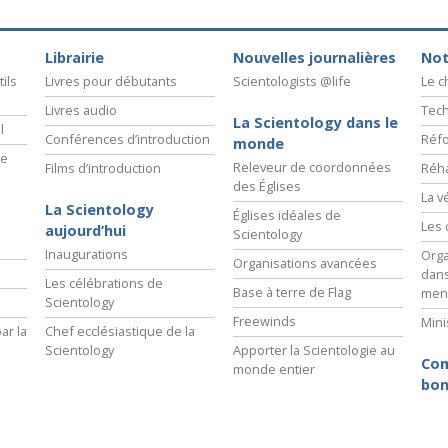
Librairie
Nouvelles journalières
Not
ils
Livres pour débutants
Scientologists @life
Le 
Livres audio
Tech
La Scientology dans le
l
Conférences d’introduction
Réfo
monde
ie
Releveur de coordonnées
Films d’introduction
Réha
des Églises
La v
La Scientology
Églises idéales de
Les 
aujourd’hui
Scientology
Inaugurations
Orga
Organisations avancées
dans
Les célébrations de
Base à terre de Flag
men
Scientology
Freewinds
Mini
ar la
Chef ecclésiastique de la
Scientology
Apporter la Scientologie au
Com
monde entier
bon