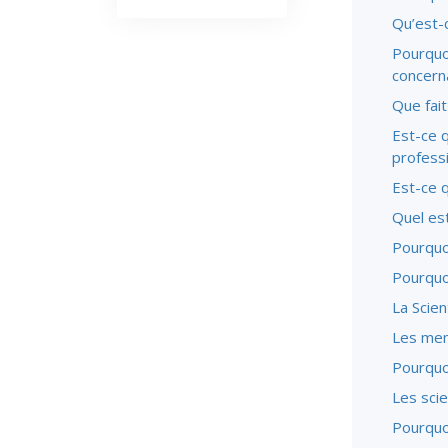
Qu’est-
Pourquoi
concerna
Que fait
Est-ce q
professi
Est-ce q
Quel est
Pourquoi
Pourquoi
La Scien
Les memb
Pourquoi
Les scie
Pourquoi