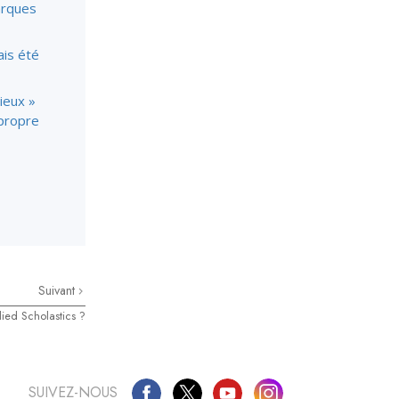
arques
is été
ieux »
 propre
Suivant
ied Scholastics ?
SUIVEZ-NOUS