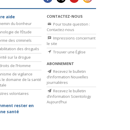
CONTACTEZ-NOUS
re aide
chemin du bonheur
Pour toute question :
Contactez-nous
nologie de l’Étude
Impressions concernant
rme des criminels
le site
bilitation des drogués
Trouver une Église
érité sur la drogue
ABONNEMENT
droits de l’Homme
Recevez le bulletin
nisme de vigilance
d’information Nouvelles
 le domaine de la santé
journalières
tale
Recevez le bulletin
stres volontaires
d’information Scientology
Aujourd’hui
ment rester en
ne santé