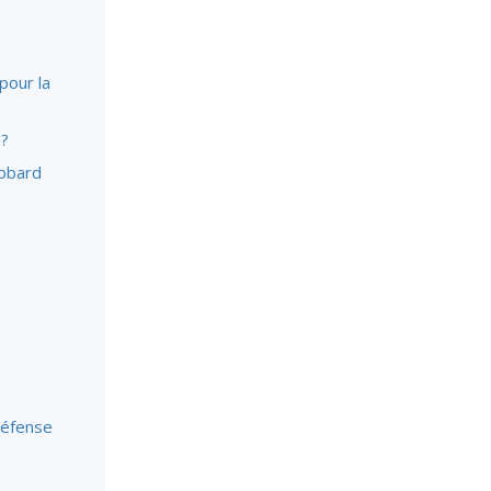
La communication
pour la
 ?
ubbard
défense