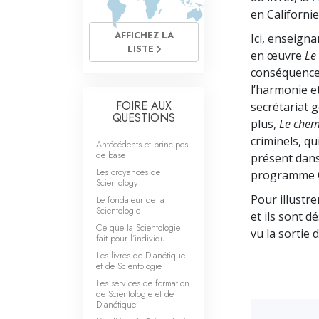
Qu’est-ce que la gran
en Californie
AFFICHEZ LA
Ici, enseigna
LISTE
en œuvre
Le
conséquence,
l’harmonie e
FOIRE AUX
secrétariat g
QUESTIONS
plus,
Le chem
criminels, qu
Antécédents et principes
de base
présent dans
Les croyances de
programme 
Scientology
Pour illustre
Le fondateur de la
Scientologie
et ils sont d
Ce que la Scientologie
vu la sortie 
fait pour l’individu
Les livres de Dianétique
et de Scientologie
Les services de formation
de Scientologie et de
Dianétique