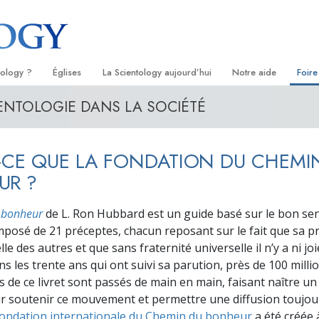
tology ?
Églises
La Scientology aujourd’hui
Notre aide
Foire
IENTOLOGIE DANS LA SOCIÉTÉ
s
Trouver une Église
Inaugurations
Le chemin du bonheu
Antéc
Liv
ientologie
Églises idéales de Scientology
Les célébrations de Scientology
Applied Scholastics
À l’i
Liv
-CE QUE LA FONDATION DU CHEMI
 Scientologie
Organisations avancées
David Miscavige — Chef ecclésiastique
Criminon
L’org
con
de la Scientology
UR ?
logue
Base à terre de Flag
Narconon
Film
 bonheur
de L. Ron Hubbard est un guide basé sur le bon se
se
Freewinds
La vérité sur la drog
Ser
posé de 21 préceptes, chacun reposant sur le fait que sa p
le des autres et que sans fraternité universelle il n’y a ni joi
de la
Apporter la Scientologie au monde
Tous unis pour les d
entier
s les trente ans qui ont suivi sa parution, près de 100 milli
La Commission des C
s de ce livret sont passés de main en main, faisant naître 
troduction
Droits de l’Homme
r soutenir ce mouvement et permettre une diffusion toujour
ondation internationale du Chemin du bonheur
a été créée 
Les ministres volonta