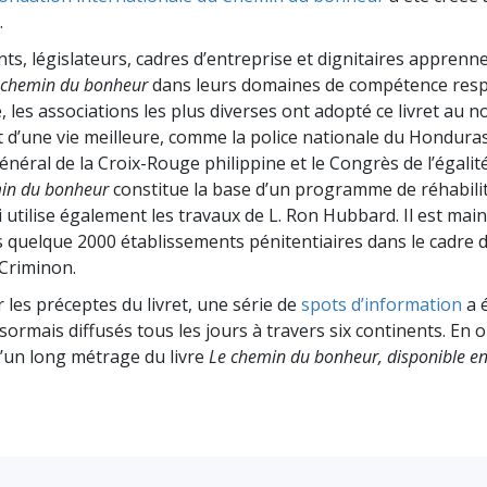
deur ?
.
nts, législateurs, cadres d’entreprise et dignitaires apprenn
 chemin du bonheur
dans leurs domaines de compétence respe
 les associations les plus diverses ont adopté ce livret au 
t d’une vie meilleure, comme la police nationale du Honduras
énéral de la Croix-Rouge philippine et le Congrès de l’égalité
in du bonheur
constitue la base d’un programme de réhabili
i utilise également les travaux de L. Ron Hubbard. Il est mai
 quelque 2000 établissements pénitentiaires dans le cadre 
Criminon.
r les préceptes du livret, une série de
spots d’information
a é
ésormais diffusés tous les jours à travers six continents. En 
d’un long métrage du livre
Le chemin du bonheur
, disponible e