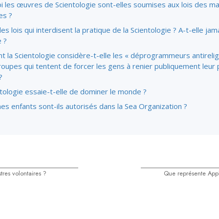
i les œuvres de Scientologie sont-elles soumises aux lois des m
es ?
 des lois qui interdisent la pratique de la Scientologie ?
A-t-elle
jama
e ?
 la Scientologie
considère-t-elle
les « déprogrammeurs antirelig
roupes qui tentent de forcer les gens à renier publiquement leur
?
tologie essaie-t-elle de dominer le monde ?
es enfants sont-ils autorisés dans la Sea Organization ?
tres volontaires ?
Que représente Appl