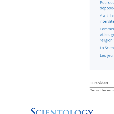
Pourquo
déposé
Y a-t-il
interdit
Comment
et les g
religion 
La Scien
Les jeun
Précédent
Qui sont les minis