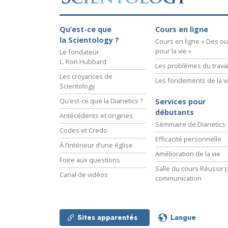
Qu’est-ce que
Cours en ligne
la Scientology ?
Cours en ligne « Des out
pour la vie »
Le fondateur
L. Ron Hubbard
Les problèmes du travai
Les croyances de
Les fondements de la v
Scientology
Qu’est-ce que la Dianetics ?
Services pour
débutants
Antécédents et origines
Séminaire de Dianetics
Codes et Credo
Efficacité personnelle
À l’intérieur d’une église
Amélioration de la vie
Foire aux questions
Salle du cours Réussir p
Canal de vidéos
communication
Sites apparentés
Langue