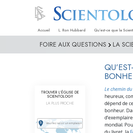
Accueil
L. Ron Hubbard
Qu’est-ce que la Scien
FOIRE AUX QUESTIONS
LA SC
Croyances et pratique
Credos et Codes de Sc
QU’EST
Les scientologues et la
BONHE
Rencontrez un sciento
Le chemin du
TROUVER L’ÉGLISE DE
À l’intérieur d’une égli
heureux, com
SCIENTOLOGY
dépend de cel
LA PLUS PROCHE
Les principes de base 
Scientologie
bonheur. Dan
d’exemplaire
La Dianétique : Une in
mondial. Pou
du livret, la
F
Amour et haine –