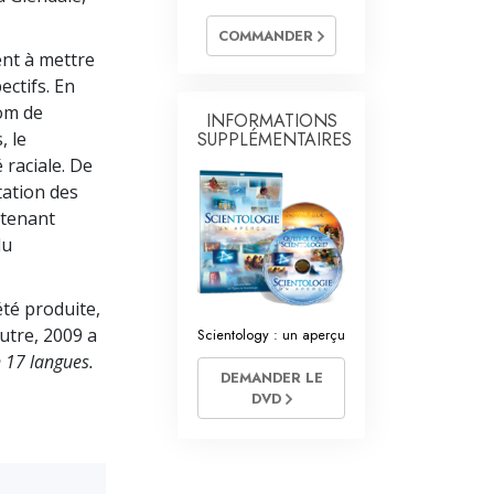
L’échelle des tons émotionnels
COMMANDER
Réponses aux drogues
ent à mettre
ctifs. En
Les enfants
nom de
INFORMATIONS
, le
SUPPLÉMENTAIRES
Des outils pour le monde du travail
 raciale. De
L’éthique et les conditions
tation des
ntenant
La raison de l’oppression
du
Les investigations
té produite,
Les fondements de l’organisation
outre, 2009 a
Scientology : un aperçu
n 17 langues.
Les fondements des relations publiques
DEMANDER LE
DVD
Cibles et buts
La technologie de l’étude