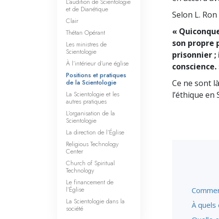
L’audition de Scientologie
et de Dianétique
Selon L. Ron
Clair
« Quiconque 
Thétan Opérant
son propre 
Les ministres de
Scientologie
prisonnier ;
À l’intérieur d’une église
conscience.
Positions et pratiques
de la Scientologie
Ce ne sont l
La Scientologie et les
l’éthique en 
autres pratiques
L’organisation de la
Scientologie
La direction de l’Église
Religious Technology
Center
Church of Spiritual
Technology
Le financement de
l’Église
Comment 
La Scientologie dans la
À quels
société