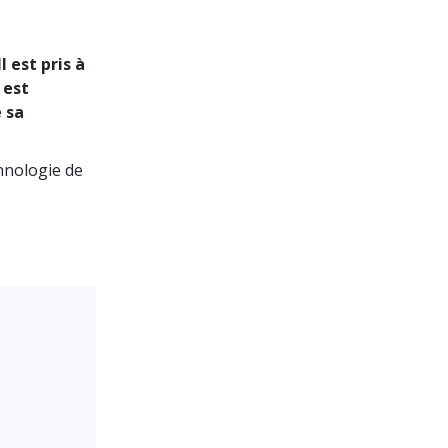
La communication
 est pris à
 est
e sa
chnologie de