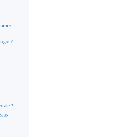
 fumer
ogie ?
ntale ?
veaux