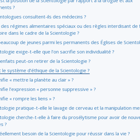
st la position de la Scientologie par rapport à la drogue et aux
ents ?
entologues consultent-ils des médecins ?
l des régimes alimentaires spéciaux ou des règles interdisant de
ire dans le cadre de la Scientologie ?
 beaucoup de jeunes parmi les permanents des Églises de Scientol
tologie exige-t-elle que l’on sacrifie son individualité ?
enfaits peut-on retirer de la Scientologie ?
 le système d’éthique de la Scientologie ?
ifie « mettre la planète au clair » ?
ifie l’expression « personne suppressive » ?
ifie « rompre les liens » ?
tologie pratique-t-elle le lavage de cerveau et la manipulation me
tologie cherche-t-elle à faire du prosélytisme pour avoir de nou
s ?
éellement besoin de la Scientologie pour réussir dans la vie ?