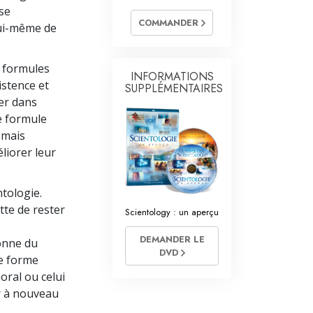
L’échelle des tons émotionnels
se
COMMANDER
lui-même de
Réponses aux drogues
Les enfants
« formules
INFORMATIONS
istence et
SUPPLÉMENTAIRES
Des outils pour le monde du travail
ner dans
e formule
L’éthique et les conditions
 mais
La raison de l’oppression
­liorer leur
Les investigations
tologie.
Les fondements de l’organisation
te de rester
Scientology : un aperçu
Les fondements des relations publiques
DEMANDER LE
sonne du
DVD
Cibles et buts
ne forme
oral ou celui
La technologie de l’étude
r à nouveau