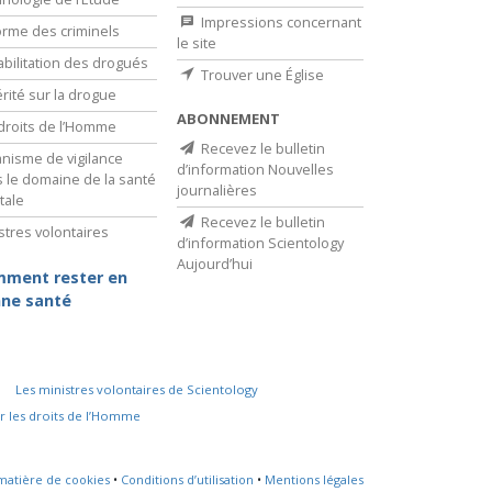
Impressions concernant
rme des criminels
le site
bilitation des drogués
Trouver une Église
érité sur la drogue
ABONNEMENT
droits de l’Homme
Recevez le bulletin
nisme de vigilance
d’information Nouvelles
 le domaine de la santé
journalières
tale
Recevez le bulletin
stres volontaires
d’information Scientology
Aujourd’hui
ment rester en
ne santé
Les ministres volontaires de Scientology
r les droits de l’Homme
 matière de cookies
•
Conditions d’utilisation
•
Mentions légales