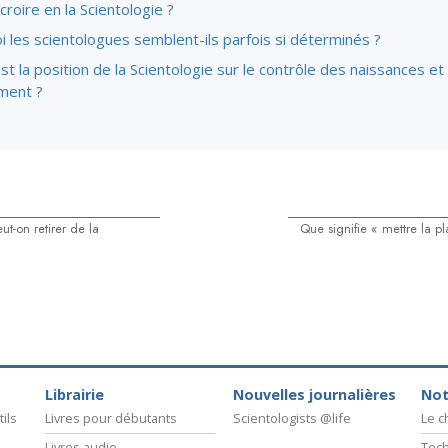
croire en la Scientologie ?
 les scientologues semblent-ils parfois si déterminés ?
st la position de la Scientologie sur le contrôle des naissances et
ement ?
ut-on retirer de la
Que signifie « mettre la pl
Librairie
Nouvelles journalières
Not
ils
Livres pour débutants
Scientologists @life
Le 
Livres audio
Tech