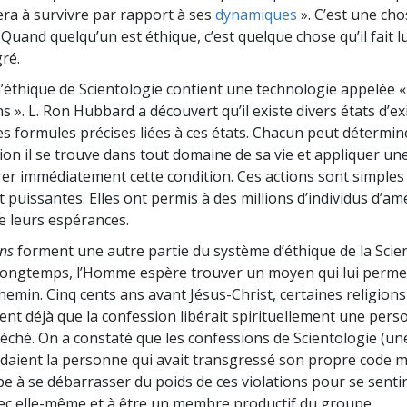
deur ?
uera à survivre par rapport à ses
dynamiques
». C’est une cho
 Quand quelqu’un est éthique, c’est quelque chose qu’il fait 
ré.
’éthique de Scientologie contient une technologie appelée 
ns ». L. Ron Hubbard a découvert qu’il existe divers états d’ex
des formules précises liées à ces états. Chacun peut détermi
tion il se trouve dans tout domaine de sa vie et appliquer un
er immédiatement cette condition. Ces actions sont simples
uis­santes. Elles ont permis à des millions d’individus d’amé
de leurs espérances.
ons
forment une autre partie du système d’éthique de la Scien
longtemps, l’Homme espère trouver un moyen qui lui permet
chemin. Cinq cents ans avant Jésus-Christ
, certaines reli­gions
ent déjà que la confession libérait spirituellement une per
éché. On a constaté que les confessions de Scientologie (u
aidaient la personne qui avait transgressé son propre code m
e à se débarrasser du poids de ces violations pour se senti
ec elle-même et à être un membre productif du groupe.