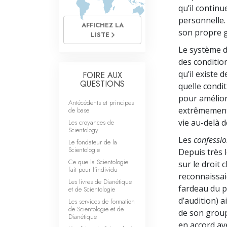
Qu’est-ce que la gran
qu’il contin
personnelle.
AFFICHEZ LA
son propre g
LISTE
Le système d
des condi­tio
qu’il existe 
FOIRE AUX
QUESTIONS
quelle condi
pour amélior
Antécédents et principes
extrêmement p
de base
vie au-delà 
Les croyances de
Scientology
Les
confessi
Le fondateur de la
Scientologie
Depuis très 
Ce que la Scientologie
sur le droit 
fait pour l’individu
reconnaissai
Les livres de Dianétique
fardeau du p
et de Scientologie
d’audition) 
Les services de formation
de Scientologie et de
de son group
Dianétique
en accord av