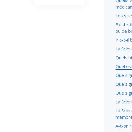
Quelle e
médicam
Les sci
Existe-i
ou de bo
Y a-t-il
La Scien
Quels bi
Quel est
Que sign
Que sign
Que sign
La Scien
La Scien
membre
A-t-on r