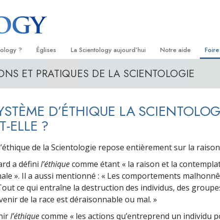
tology ?
Églises
La Scientology aujourd’hui
Notre aide
Foire
ONS ET PRATIQUES DE LA SCIENTOLOGIE
s
Trouver une Église
Inaugurations
Le chemin du bonheu
Antéc
Liv
ientologie
Églises idéales de Scientology
Les célébrations de Scientology
Applied Scholastics
À l’i
Liv
YSTÈME D’ÉTHIQUE LA SCIENTOLOG
 Scientologie
Organisations avancées
David Miscavige — Chef ecclésiastique
Criminon
L’org
con
de la Scientology
-T-ELLE ?
logue
Base à terre de Flag
Narconon
Film
’éthique de la Scientologie repose entièrement sur la raison
se
Freewinds
La vérité sur la drog
Ser
rd a défini
l’éthique
comme étant « la raison et la contemplat
de la
Apporter la Scientologie au monde
Tous unis pour les d
ale ». Il a aussi mentionné : « Les comportements malhonnê
entier
out ce qui entraîne la destruction des individus, des groupes
La Commission des C
troduction
avenir de la race est déraisonnable ou mal. »
Droits de l’Homme
nir
l’éthique
comme « les actions qu’entreprend un individu p
Les ministres volonta