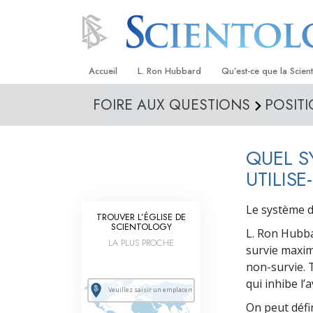
Accueil
L. Ron Hubbard
Qu’est-ce que la Scien
FOIRE AUX QUESTIONS
POSITI
Croyances et pratique
Credos et Codes de Sc
QUEL S
Les scientologues et la
UTILISE
Rencontrez un sciento
Le système d
TROUVER L’ÉGLISE DE
À l’intérieur d’une égli
SCIENTOLOGY
L. Ron Hubba
LA PLUS PROCHE
Les principes de base 
survie maxim
Scientologie
non-survie. T
La Dianétique : Une in
qui inhibe l’
On peut défi
Amour et haine –