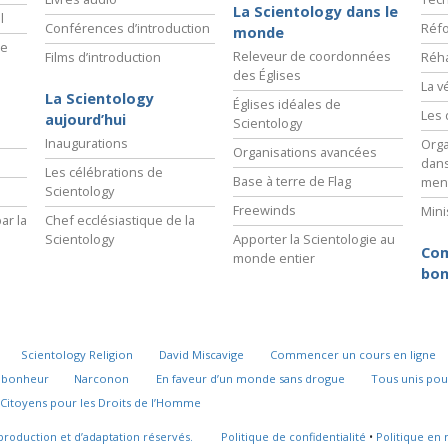
La Scientology dans le
l
Conférences d’introduction
Réfo
monde
ie
Releveur de coordonnées
Films d’introduction
Réha
des Églises
La v
La Scientology
Églises idéales de
Les 
aujourd’hui
Scientology
Inaugurations
Orga
Organisations avancées
dans
Les célébrations de
Base à terre de Flag
men
Scientology
Freewinds
Mini
ar la
Chef ecclésiastique de la
Scientology
Apporter la Scientologie au
Com
monde entier
bon
Scientology Religion
David Miscavige
Commencer un cours en ligne
u bonheur
Narconon
En faveur d’un monde sans drogue
Tous unis pou
Citoyens pour les Droits de l’Homme
production et d’adaptation réservés.
Politique de confidentialité
•
Politique en