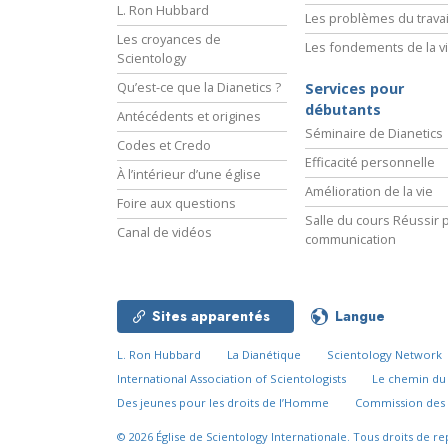
L. Ron Hubbard
Les problèmes du travai
Les croyances de
Les fondements de la v
Scientology
Qu’est-ce que la Dianetics ?
Services pour
débutants
Antécédents et origines
Séminaire de Dianetics
Codes et Credo
Efficacité personnelle
À l’intérieur d’une église
Amélioration de la vie
Foire aux questions
Salle du cours Réussir p
Canal de vidéos
communication
Sites apparentés
Langue
L. Ron Hubbard
La Dianétique
Scientology Network
International Association of Scientologists
Le chemin d
Des jeunes pour les droits de l’Homme
Commission des 
© 2026
Église de Scientology Internationale.
Tous droits de re