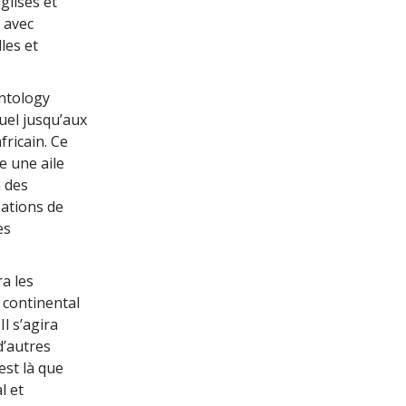
glises et
 avec
les et
entology
uel jusqu’aux
fricain. Ce
 une aile
n des
sations de
es
a les
n continental
Il s’agira
d’autres
est là que
l et