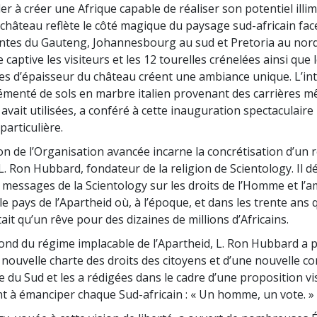
der à créer une Afrique capable de réaliser son potentiel illim
château reflète le côté magique du paysage sud-africain fac
ntes du Gauteng, Johannesbourg au sud et Pretoria au nor
aptive les visiteurs et les 12 tourelles crénelées ainsi que
es d’épaisseur du château créent une ambiance unique. L’in
émenté de sols en marbre italien provenant des carrières 
avait utilisées, a conféré à cette inauguration spectaculaire
articulière.
on de l’Organisation avancée incarne la concrétisation d’un 
. Ron Hubbard, fondateur de la religion de Scientology. Il dé
 messages de la Scientology sur les droits de l’Homme et l’a
le pays de l’Apartheid où, à l’époque, et dans les trente ans q
était qu’un rêve pour des dizaines de millions d’Africains.
ond du régime implacable de l’Apartheid, L. Ron Hubbard a p
 nouvelle charte des droits des citoyens et d’une nouvelle co
e du Sud et les a rédigées dans le cadre d’une proposition vi
t à émanciper chaque Sud-africain : « Un homme, un vote. »