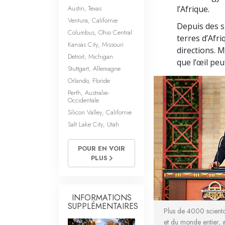
Austin, Texas
l’Afrique.
Ventura, Californie
Depuis des si
Columbus, Ohio Central
terres d’Afri
Kansas City, Missouri
directions. M
Detroit, Michigan
que l’œil peu
Stuttgart, Allemagne
Orlando, Floride
Perth, Australie-
Occidentale
Silicon Valley, Californie
Salt Lake City, Utah
POUR EN VOIR
PLUS
INFORMATIONS
SUPPLÉMENTAIRES
Plus de 4000 sciento
et du monde entier, 