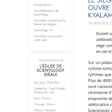
LE SIÈ
Inaugurations
OUVRE 
Les célébrations de
KYALAM
Scientology
Nouvelles concernant la
1ᵉʳ JANVIER 
liberté de religion
Scientology TV
Durant u
Nouvelles concernant
célébrati
notre aide
siège con
en-ciel et
L’INAUGURATION DE
Sur un platea
L’ÉGLISE DE
rythme loint
SCIENTOLOGY
IDÉALE
rythmes que 
Plus de 4000 
San Juan, Porto Rico
sont rassem
Gqeberha, Cap-Oriental,
Afrique du Sud
cérémonie d’
Paris, France
empreinte de 
Chicago, Illinois
célébration d
Mexico, Mexique
Scientology 