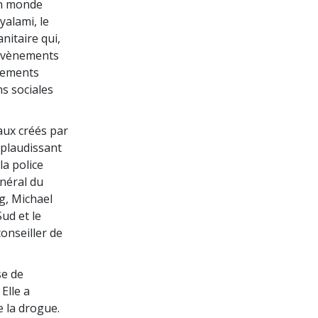
un monde
yalami, le
nitaire qui,
 évènements
vements
ns sociales
aux créés par
applaudissant
la police
néral du
g, Michael
ud et le
onseiller de
se de
Elle a
e la drogue.