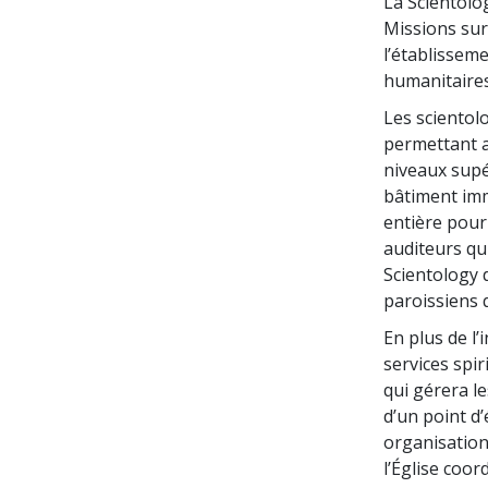
La Scientolo
Missions sur
l’établisseme
humanitaires
Les scientol
permettant a
niveaux supér
bâtiment imm
entière pour 
auditeurs qu
Scientology 
paroissiens 
En plus de l
services spir
qui gérera le
d’un point d’
organisations
l’Église coo