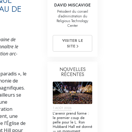
QUE
La communication
DAVID MISCAVIGE
AU DE
Président du conseil
d’administration du
Religious Technology
Center
maine de
VISITER LE
SITE
nnaître le
tion arc-
NOUVELLES
paradis », le
RÉCENTES
honie de
agnifiques.
illeurs se
une
1 AOÛT 2026
ration
L’avenir prend forme :
nent, une
le premier coup de
pelle pour le L. Ron
e l’Église de
Hubbard Hall est donné
t Hill pour
— un monument