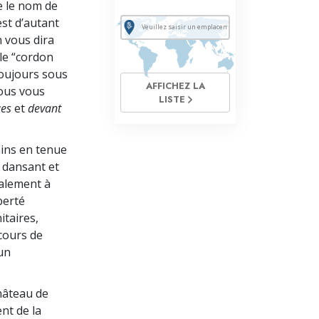
 le nom de
 est d’autant
n vous dira
le “cordon
toujours sous
AFFICHEZ LA
vous vous
LISTE
ues
et
devant
ains en tenue
n dansant et
ialement à
berté
itaires,
cours de
un
château de
nt de la