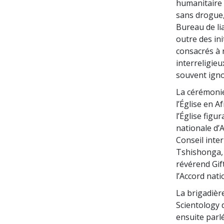
humanitaire 
sans drogue, 
Bureau de li
outre des in
consacrés à 
interreligieu
souvent igno
La cérémonie
l’Église en A
l’Église fig
nationale d’
Conseil inte
Tshishonga, a
révérend Gif
l’Accord nati
La brigadièr
Scientology 
ensuite parl