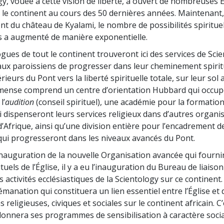
gy, vouée à cette vision de liberté, a ouvert de nombreuses É
 le continent au cours des 50 dernières années. Maintenant,
nt du château de Kyalami, le nombre de possibilités spirituel
 a augmenté de manière exponentielle.
ogues de tout le continent trouveront ici des services de Sci
ux paroissiens de progresser dans leur cheminement spirit
ieurs du Pont vers la liberté spirituelle totale, sur leur sol a
ense comprend un centre d’orientation Hubbard qui occupe
l’
audition
(conseil spirituel), une académie pour la formatio
i dispenseront leurs services religieux dans d’autres organi
d’Afrique, ainsi qu’une division entière pour l’encadrement d
qui progresseront dans les niveaux avancés du Pont.
’inauguration de la nouvelle Organisation avancée qui fournir
ituels de l’Église, il y a eu l’inauguration du Bureau de liaiso
s activités ecclésiastiques de la Scientology sur ce continent. 
émanation qui constituera un lien essentiel entre l’Église et 
 religieuses, civiques et sociales sur le continent africain. C’
rdonnera ses programmes de sensibilisation à caractère socia