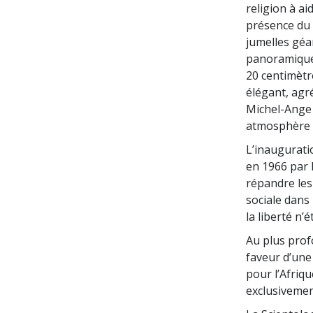
religion à ai
présence du 
jumelles géa
panoramique c
20 centimètr
élégant, agr
Michel-Ange 
atmosphère p
L’inaugurati
en 1966 par L
répandre les
sociale dans 
la liberté n’
Au plus prof
faveur d’une
pour l’Afriqu
exclusivemen