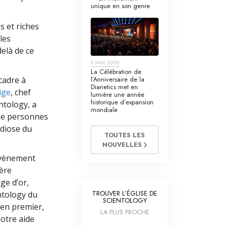
unique en son genre
s et riches
les
delà de ce
9 MAI 2026
La Célébration de
cadre à
l’Anniversaire de la
Dianetics met en
ige
, chef
lumière une année
historique d’expansion
entology, a
mondiale
 de personnes
ndiose du
TOUTES LES
NOUVELLES
 évènement
ière
ge d’or,
TROUVER L’ÉGLISE DE
ntology du
SCIENTOLOGY
en premier,
LA PLUS PROCHE
otre aide