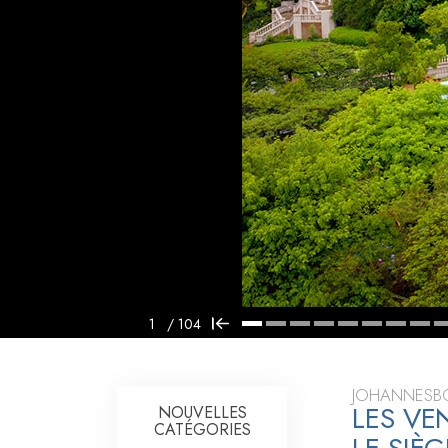
Qu’est-ce que la gran
1
/
104
JOHANNESBO
LES VE
NOUVELLES
CATÉGORIES