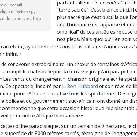
partout ailleurs. Si
un endroit
mérite
nt du conseil
“terre sacrée”, c’est bien celui-ci. Il
Religious Technology
plus sacré que c’est
aussi
là que l’o
tion de ce nouveau foyer
que l’humanité est apparue et que 
ombilical” de ces ancêtres repose 
nos pieds. Mais quoi qu’il en soit, 
 carrefour, ayant derrière vous trois millions d’années
révol
r infini. »
 de cet avenir extraordinaire, un chœur de centaines d’Afric
e a rempli le château depuis la terrasse jusqu’au parapet, e
« Les vents du changement », chanson originale écrite spéc
n. Ce spectacle, inspiré par
L. Ron Hubbard
et son rêve de li
llimitée pour l’Afrique, a captivé tous les spectateurs. Des dign
a police et du gouvernement sud-africain ont donné un dis
 ont mentionné que cette occasion historique représentait 
veil pour notre Afrique bien-aimée ».
cette colline paradisiaque, sur un terrain de 9 hectares, le 
ne superficie de 8000 mètres carrés, témoigne de l’engageme