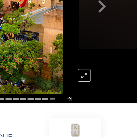
L’échelle des tons émotionnels
Réponses aux drogues
Les enfants
Des outils pour le monde du travail
L’éthique et les conditions
La raison de l’oppression
Les investigations
Les fondements de l’organisation
Les fondements des relations publiques
Cibles et buts
La technologie de l’étude