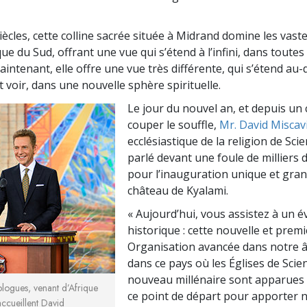
ècles, cette colline sacrée située à Midrand domine les vaste
que du Sud, offrant une vue qui s’étend à l’infini, dans toutes 
aintenant, elle offre une vue très différente, qui s’étend au-
t voir, dans une nouvelle sphère spirituelle.
Le jour du nouvel an, et depuis un 
couper le souffle,
Mr. David Miscav
ecclésiastique de la religion de Sci
parlé devant une foule de milliers
pour l’inauguration unique et gra
château de Kyalami.
« Aujourd’hui, vous assistez à un
historique : cette nouvelle et prem
Organisation avancée dans notre â
dans ce pays où les Églises de Scie
nouveau millénaire sont apparues 
logues, venant d’Afrique
ce point de départ pour apporter n
accueillent David