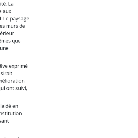
ité. La
e aux
d. Le paysage
 les murs de
térieur
mêmes que
 une
rêve exprimé
sirait
mélioration
ui ont suivi,
laidé en
nstitution
sant