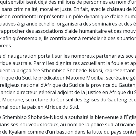
qui sensibilisent déjà des millions de personnes au nom d’
sans criminalité, moral et juste. En fait, avec le château de K
aison continental représente un pôle dynamique d’aide huma
itiatives à grande échelle, organisera des séminaires et des
rapprocher des associations d’aide humanitaire et des mou
x afin qu’ensemble, ils contribuent à remédier à des situatio
rées.
 d’inauguration portait sur les nombreux partenariats soci
frique australe. Parmi les dignitaires accueillant la foule et 
uraient la brigadière Sthembiso Shobede-Nkosi, représentant 
Afrique du Sud, le prédicateur Matome Modiba, secrétaire gé
rreligieux national d’Afrique du Sud de la province du Gauten
ncien directeur général adjoint de la Justice en Afrique du S
t Moerane, secrétaire du Conseil des églises du Gauteng et c
onal pour la paix en Afrique du Sud.
e Sthembiso Shobede-Nkosi a souhaité la bienvenue à l’Égli
dans ses nouveaux locaux, au nom de la police sud-africaine. 
é de Kyalami comme d’un bastion dans la lutte du pays contr