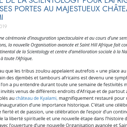
GE DE LA SCIENTOLOGY POUR L’AFRI
SES PORTES AU MAJESTUEUX CHÂTE
I
2019
ne cérémonie d’inauguration spectaculaire et au cours d’une se
ons, la nouvelle Organisation avancée et Saint Hill Afrique fait co
tinental de la Scientology et centre d’amélioration sociale à la Na
 à toute l’Afrique.
u que les tribus zoulou appelaient autrefois « une place au 
ain des djembés et tambours africains est devenu une symp
l’on a pu entendre durant toute une semaine de festivités m
invités venus de différents endroits d’Afrique et de partout a
blés au
château de Kyalami,
magnifiquement restauré pour 
inauguration d’une importance historique. C’était une céléb
fierté et de passion, une célébration de l’espoir d’un conti
e la liberté spirituelle et une nouvelle étape dans l’histoire d
avec l’ouverture d’une nouvelle Organisation avancée et Sain