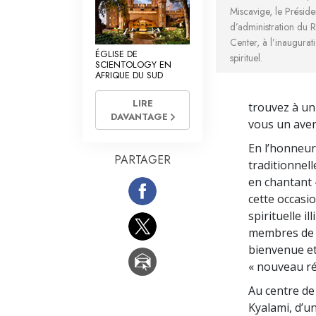
Miscavige, le Préside
d’administration du 
Center, à l’inaugura
ÉGLISE DE
spirituel.
SCIENTOLOGY EN
AFRIQUE DU SUD
LIRE
trouvez à un
DAVANTAGE
vous un aveni
En l’honneur
PARTAGER
traditionnell
en chantant 
cette occasio
spirituelle i
membres de l
bienvenue et
« nouveau ré
Au centre de 
Kyalami, d’u