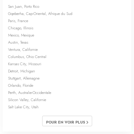
San Juan, Porto Rico
Gqeberha, Cap-Oriental, Afrique du Sud
Paris, France
Chicago, Illinois
Mexico, Mexique
Austin, Texas
Ventura, Californie
Columbus, Ohio Central
Kansas City, Missouri
Detroit, Michigan
Stuttgart, Allemagne
Orlando, Floride
Perth, Australie-Occidentale
Silicon Valley, Californie
Salt Lake City, Utah
POUR EN VOIR PLUS